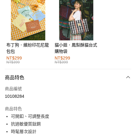
超商取貨付款
LINE Pay
街口支付
布丁狗．繽紛印花尼龍
貓小姐．鳳梨酥貓台式
運送方式
包包
購物袋
全家取貨付款
NT$299
NT$299
NT$399
NT$399
每筆NT$60，滿NT$1,000(含以上)免運費
付款後全家取貨
商品特色
每筆NT$60，滿NT$1,000(含以上)免運費
商品編號
萊爾富取貨付款
10108284
每筆NT$60，滿NT$1,000(含以上)免運費
商品特色
付款後萊爾富取貨
可開釦、可調整長度
每筆NT$60，滿NT$1,000(含以上)免運費
抗過敏優質鈦鋼
時髦層次設計
7-11取貨付款