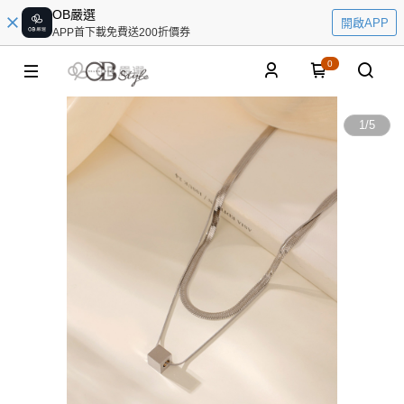
OB嚴選
開啟APP
APP首下載免費送200折價券
0
1
/
5