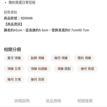
簡約質感日常百搭
每筆NT$60，滿NT$1,000(含以上)免運費
銷售重點
付款後7-11取貨
商品款號：XD0046
每筆NT$60，滿NT$1,000(含以上)免運費
【商品資訊】
宅配
鍊長約41cm、延長鍊約5.5cm、墜飾長寬約0.7cmX0.7cm
每筆NT$120，滿NT$1,000(含以上)免運費
付款後門市自取
相關分類
每筆NT$60，滿NT$1,000(含以上)免運費
層次 項鍊
鈦鋼 項鍊
幾何 項鍊
簡約 項鍊
海外配送-港/澳/新/馬/泰國專屬
查看運費
海外配送-其他亞洲地區
查看運費
項鍊 日常
項鍊 抗過敏
項鍊 開釦
幾何 質感
海外配送-歐美地區
查看運費
幾何 方塊
幾何 百搭
詳細說明
商品規格
相關推薦