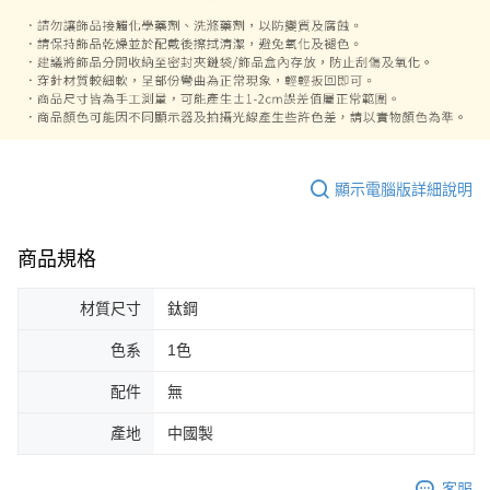
顯示電腦版詳細說明
商品規格
材質尺寸
鈦鋼
色系
1色
配件
無
產地
中國製
客服