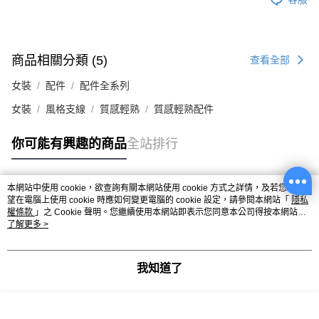
商品相關分類 (5)
查看全部
女裝
配件
配件全系列
女裝
風格支線
質感輕熟
質感輕熟配件
你可能有興趣的商品
全站排行
本網站中使用 cookie，欲查詢有關本網站使用 cookie 方式之詳情，及若您不希
熱門標籤
望在電腦上使用 cookie 時應如何變更電腦的 cookie 設定，請參閱本網站「
隱私
權條款
」之 Cookie 聲明。您繼續使用本網站即表示您同意本公司得按本網站使
用條款之 Cookie 聲明使用 cookie。
了解更多 >
我知道了