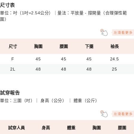
尺寸表
單位：吋（1吋=2.54公分）｜量法：平放量 - 撐開量（合理彈性範
圍）
尺寸
胸圍
腰圍
下擺
袖長
F
45
45
45
24.5
2L
48
48
48
25
試穿報告
單位：三圍（吋）｜ 身高（公分） ｜ 體重（公斤）
試穿人員
身高
體重
胸圍
腰圍