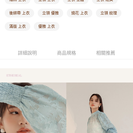
每筆NT$60，滿NT$1,000(含以上)免運費
後綁帶 上衣
立領 優雅
燒花 上衣
立領 紋理
海外配送-港/澳/新/馬/泰國專屬
查看運費
滿版 上衣
優雅 上衣
海外配送-其他亞洲地區
查看運費
海外配送-歐美地區
查看運費
詳細說明
商品規格
相關推薦