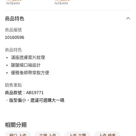
NT$399
NT$399
每筆NT$60，滿NT$1,000(含以上)免運費
付款後全家取貨
商品特色
每筆NT$60，滿NT$1,000(含以上)免運費
商品編號
萊爾富取貨付款
10160596
每筆NT$60，滿NT$1,000(含以上)免運費
商品特色
付款後萊爾富取貨
滿版透膚葉片紋理
每筆NT$60，滿NT$1,000(含以上)免運費
皺皺縮口袖設計
優雅後綁帶穿脫方便
7-11取貨付款
每筆NT$60，滿NT$1,000(含以上)免運費
銷售重點
商品款號：AB19771
付款後7-11取貨
．版型偏小，建議可選購大一碼
每筆NT$60，滿NT$1,000(含以上)免運費
宅配
每筆NT$120，滿NT$1,000(含以上)免運費
相關分類
付款後門市自取
縮口 上衣
立領 上衣
上衣 立體
上衣 絕美