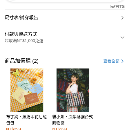
尺寸表/試穿報告
付款與運送方式
超取滿NT$1,000免運
付款方式
信用卡一次付款
商品加價購 (2)
查看全部
購物金
超商取貨付款
LINE Pay
街口支付
布丁狗．繽紛印花尼龍
貓小姐．鳳梨酥貓台式
運送方式
包包
購物袋
全家取貨付款
NT$299
NT$299