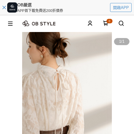
OB嚴選
開啟APP
APP首下載免費送200折價券
0
1
/
1