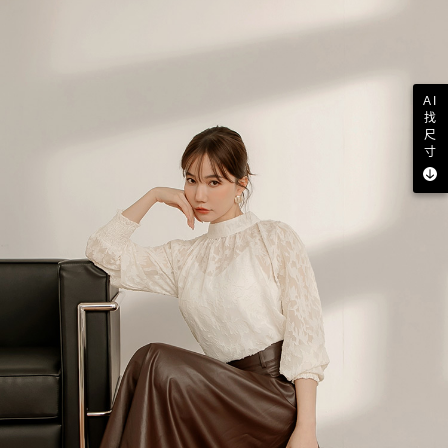
AI
找
尺
寸