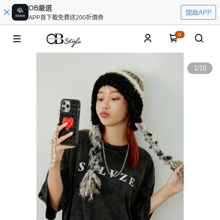
OB嚴選
開啟APP
APP首下載免費送200折價券
0
1
/
10