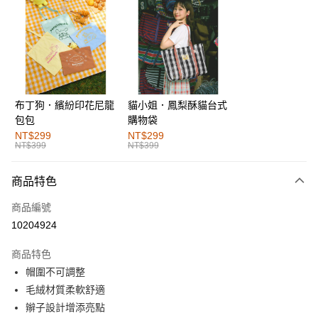
超商取貨付款
LINE Pay
街口支付
布丁狗．繽紛印花尼龍
貓小姐．鳳梨酥貓台式
運送方式
包包
購物袋
全家取貨付款
NT$299
NT$299
NT$399
NT$399
每筆NT$60，滿NT$1,000(含以上)免運費
付款後全家取貨
商品特色
每筆NT$60，滿NT$1,000(含以上)免運費
商品編號
萊爾富取貨付款
10204924
每筆NT$60，滿NT$1,000(含以上)免運費
商品特色
付款後萊爾富取貨
帽圍不可調整
每筆NT$60，滿NT$1,000(含以上)免運費
毛絨材質柔軟舒適
辮子設計增添亮點
7-11取貨付款