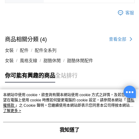
客服
商品相關分類 (4)
查看全部
女裝
配件
配件全系列
女裝
風格支線
甜酷休閒
甜酷休閒配件
你可能有興趣的商品
全站排行
本網站中使用 cookie，欲查詢有關本網站使用 cookie 方式之詳情，及若您不希
熱門標籤
望在電腦上使用 cookie 時應如何變更電腦的 cookie 設定，請參閱本網站「
隱私
權條款
」之 Cookie 聲明。您繼續使用本網站即表示您同意本公司得按本網站使
用條款之 Cookie 聲明使用 cookie。
了解更多 >
我知道了