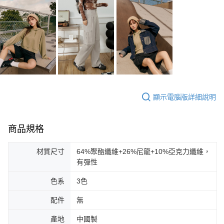
顯示電腦版詳細說明
商品規格
材質尺寸
64%聚酯纖維+26%尼龍+10%亞克力纖維，
有彈性
色系
3色
配件
無
產地
中國製