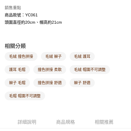
每筆NT$60，滿NT$1,000(含以上)免運費
銷售重點
商品款號：YC061
付款後7-11取貨
頭圍直徑約20cm、帽高約21cm
每筆NT$60，滿NT$1,000(含以上)免運費
宅配
每筆NT$120，滿NT$1,000(含以上)免運費
相關分類
付款後門市自取
毛絨 撞色拼接
毛絨 辮子
毛絨 護耳
每筆NT$60，滿NT$1,000(含以上)免運費
護耳 毛帽
撞色拼接 柔軟
毛絨 帽圍不可調整
海外配送-港/澳/新/馬/泰國專屬
查看運費
辮子 毛帽
撞色拼接 舒適
辮子 舒適
海外配送-其他亞洲地區
查看運費
海外配送-歐美地區
查看運費
毛帽 帽圍不可調整
詳細說明
商品規格
相關推薦