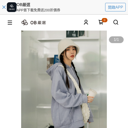
OB嚴選
開啟APP
APP首下載免費送200折價券
0
1
/
1