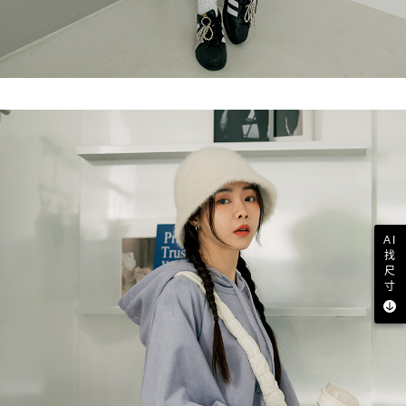
AI
找
尺
寸