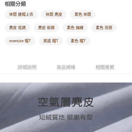
相關分類
每筆NT$60，滿NT$1,000(含以上)免運費
休閒 連帽上衣
休閒 麂皮
素色 休閒
海外配送-港/澳/新/馬/泰國專屬
查看運費
海外配送-其他亞洲地區
查看運費
麂皮 低調
麂皮 街頭
素色 抽繩
素色 百搭
海外配送-歐美地區
查看運費
oversize 帽T
質感 帽T
素色 帽T
詳細說明
商品規格
相關推薦