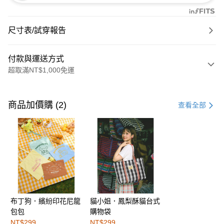
尺寸表/試穿報告
付款與運送方式
超取滿NT$1,000免運
付款方式
信用卡一次付款
商品加價購 (2)
查看全部
購物金
超商取貨付款
LINE Pay
街口支付
布丁狗．繽紛印花尼龍
貓小姐．鳳梨酥貓台式
運送方式
包包
購物袋
全家取貨付款
NT$299
NT$299