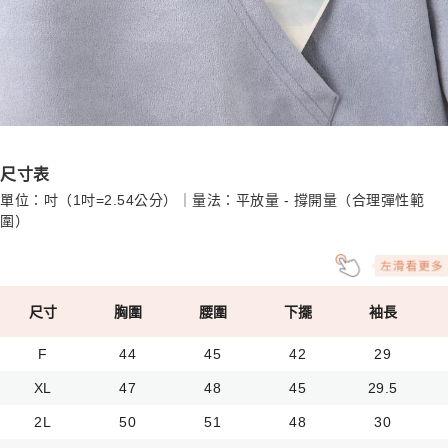
尺寸表
單位：吋（1吋=2.54公分）｜量法：平放量 - 撐開量（合理彈性範
圍）
尺寸
胸圍
腰圍
下擺
袖長
F
44
45
42
29
XL
47
48
45
29.5
2L
50
51
48
30