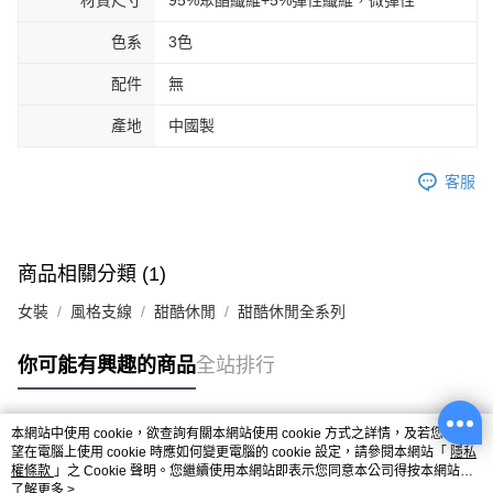
材質尺寸
95%聚酯纖維+5%彈性纖維，微彈性
色系
3色
配件
無
產地
中國製
客服
商品相關分類 (1)
女裝
風格支線
甜酷休閒
甜酷休閒全系列
你可能有興趣的商品
全站排行
本網站中使用 cookie，欲查詢有關本網站使用 cookie 方式之詳情，及若您不希
熱門標籤
望在電腦上使用 cookie 時應如何變更電腦的 cookie 設定，請參閱本網站「
隱私
權條款
」之 Cookie 聲明。您繼續使用本網站即表示您同意本公司得按本網站使
用條款之 Cookie 聲明使用 cookie。
了解更多 >