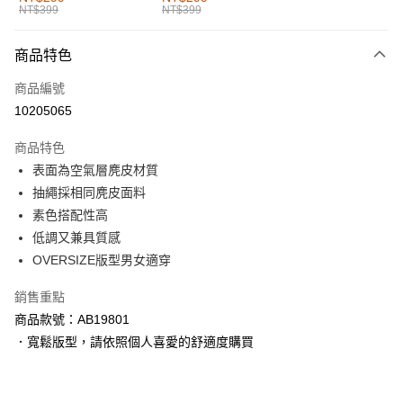
NT$399
NT$399
每筆NT$60，滿NT$1,000(含以上)免運費
付款後全家取貨
商品特色
每筆NT$60，滿NT$1,000(含以上)免運費
商品編號
萊爾富取貨付款
10205065
每筆NT$60，滿NT$1,000(含以上)免運費
商品特色
付款後萊爾富取貨
表面為空氣層麂皮材質
每筆NT$60，滿NT$1,000(含以上)免運費
抽繩採相同麂皮面料
素色搭配性高
7-11取貨付款
低調又兼具質感
每筆NT$60，滿NT$1,000(含以上)免運費
OVERSIZE版型男女適穿
付款後7-11取貨
銷售重點
每筆NT$60，滿NT$1,000(含以上)免運費
商品款號：AB19801
宅配
．寬鬆版型，請依照個人喜愛的舒適度購買
每筆NT$120，滿NT$1,000(含以上)免運費
付款後門市自取