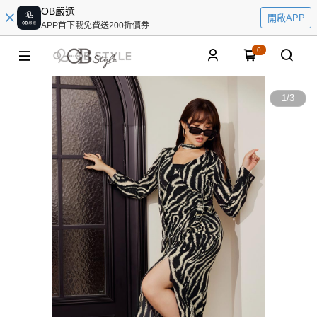
OB嚴選
開啟APP
APP首下載免費送200折價券
0
1
/
3