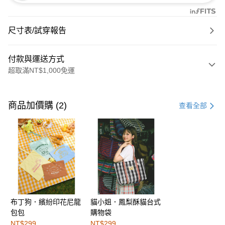
尺寸表/試穿報告
付款與運送方式
超取滿NT$1,000免運
付款方式
信用卡一次付款
商品加價購 (2)
查看全部
購物金
超商取貨付款
LINE Pay
街口支付
布丁狗．繽紛印花尼龍
貓小姐．鳳梨酥貓台式
運送方式
包包
購物袋
全家取貨付款
NT$299
NT$299