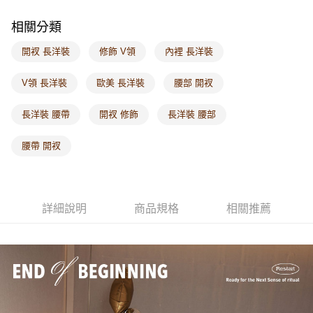
每筆NT$60，滿NT$1,000(含以上)免運費
相關分類
海外配送-港/澳/新/馬/泰國專屬
查看運費
開衩 長洋裝
修飾 V領
內裡 長洋裝
海外配送-其他亞洲地區
查看運費
V領 長洋裝
歐美 長洋裝
腰部 開衩
海外配送-歐美地區
查看運費
長洋裝 腰帶
開衩 修飾
長洋裝 腰部
腰帶 開衩
詳細說明
商品規格
相關推薦