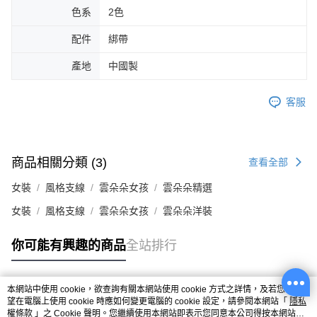
色系
2色
配件
綁帶
產地
中國製
客服
商品相關分類 (3)
查看全部
女裝
風格支線
雲朵朵女孩
雲朵朵精選
女裝
風格支線
雲朵朵女孩
雲朵朵洋裝
你可能有興趣的商品
全站排行
本網站中使用 cookie，欲查詢有關本網站使用 cookie 方式之詳情，及若您不希
熱門標籤
望在電腦上使用 cookie 時應如何變更電腦的 cookie 設定，請參閱本網站「
隱私
權條款
」之 Cookie 聲明。您繼續使用本網站即表示您同意本公司得按本網站使