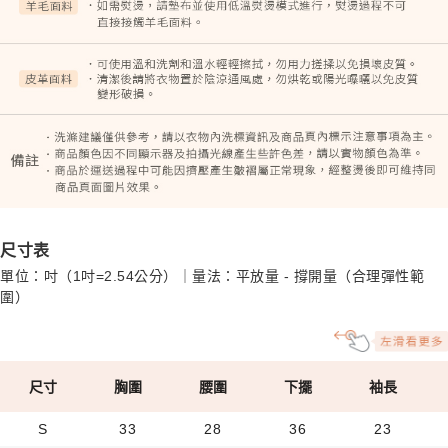
尺寸表
單位：吋（1吋=2.54公分）｜量法：平放量 - 撐開量（合理彈性範
圍）
尺寸
胸圍
腰圍
下擺
袖長
S
33
28
36
23