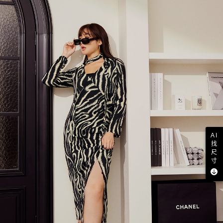
AI
找
尺
寸