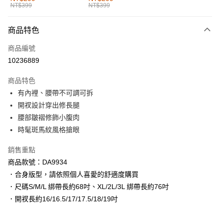
NT$399
NT$399
每筆NT$60，滿NT$1,000(含以上)免運費
付款後全家取貨
商品特色
每筆NT$60，滿NT$1,000(含以上)免運費
商品編號
萊爾富取貨付款
10236889
每筆NT$60，滿NT$1,000(含以上)免運費
商品特色
付款後萊爾富取貨
有內裡、腰帶不可調可拆
每筆NT$60，滿NT$1,000(含以上)免運費
開衩設計穿出修長腿
腰部皺褶修飾小腹肉
7-11取貨付款
時髦斑馬紋風格搶眼
每筆NT$60，滿NT$1,000(含以上)免運費
銷售重點
付款後7-11取貨
商品款號：DA9934
每筆NT$60，滿NT$1,000(含以上)免運費
．合身版型，請依照個人喜愛的舒適度購買
宅配
．尺碼S/M/L 綁帶長約68吋、XL/2L/3L 綁帶長約76吋
每筆NT$120，滿NT$1,000(含以上)免運費
．開衩長約16/16.5/17/17.5/18/19吋
付款後門市自取