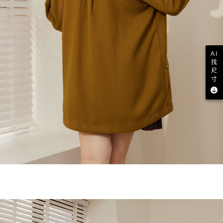
AI
找
尺
寸