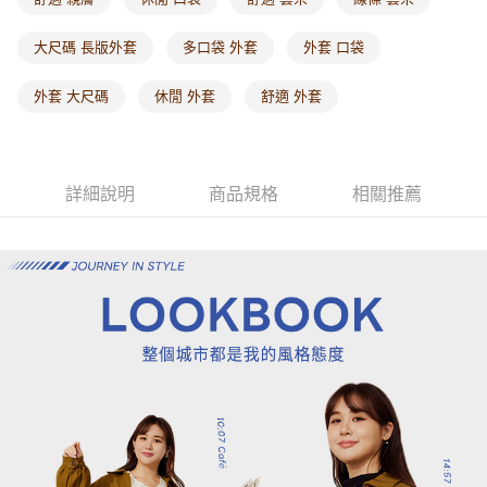
每筆NT$60，滿NT$1,000(含以上)免運費
大尺碼 長版外套
多口袋 外套
外套 口袋
海外配送-港/澳/新/馬/泰國專屬
查看運費
外套 大尺碼
休閒 外套
舒適 外套
海外配送-其他亞洲地區
查看運費
海外配送-歐美地區
查看運費
詳細說明
商品規格
相關推薦