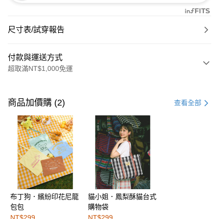
尺寸表/試穿報告
付款與運送方式
超取滿NT$1,000免運
付款方式
信用卡一次付款
商品加價購 (2)
查看全部
購物金
超商取貨付款
LINE Pay
街口支付
布丁狗．繽紛印花尼龍
貓小姐．鳳梨酥貓台式
運送方式
包包
購物袋
全家取貨付款
NT$299
NT$299