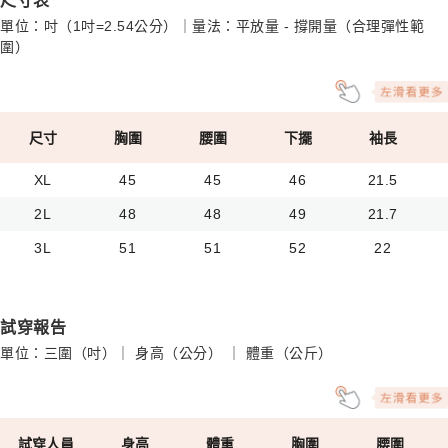
尺寸表
單位：吋（1吋=2.54公分）｜量法：平放量 - 撐開量（合理彈性範
圍）
尺寸
胸圍
腰圍
下擺
袖長
XL
45
45
46
21.5
2L
48
48
49
21.7
3L
51
51
52
22
試穿報告
單位：三圍（吋）｜ 身高（公分） ｜ 體重（公斤）
試穿人員
身高
體重
胸圍
腰圍