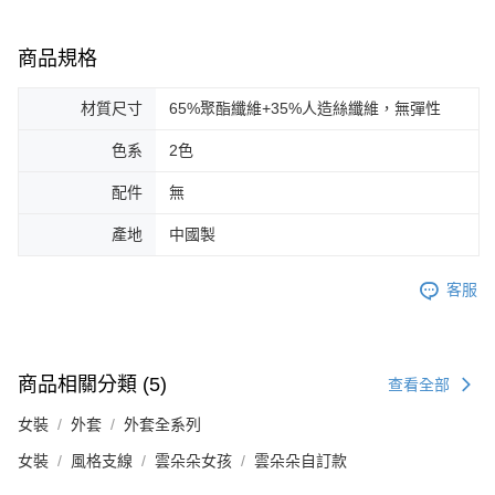
商品規格
材質尺寸
65%聚酯纖維+35%人造絲纖維，無彈性
色系
2色
配件
無
產地
中國製
客服
商品相關分類 (5)
查看全部
女裝
外套
外套全系列
女裝
風格支線
雲朵朵女孩
雲朵朵自訂款