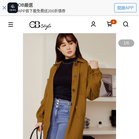
OB嚴選
開啟APP
APP首下載免費送200折價券
0
1
/
6