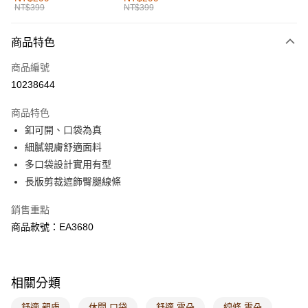
NT$399
NT$399
每筆NT$60，滿NT$1,000(含以上)免運費
付款後全家取貨
商品特色
每筆NT$60，滿NT$1,000(含以上)免運費
商品編號
萊爾富取貨付款
10238644
每筆NT$60，滿NT$1,000(含以上)免運費
商品特色
付款後萊爾富取貨
釦可開、口袋為真
每筆NT$60，滿NT$1,000(含以上)免運費
細膩親膚舒適面料
多口袋設計實用有型
7-11取貨付款
長版剪裁遮飾臀腿線條
每筆NT$60，滿NT$1,000(含以上)免運費
銷售重點
付款後7-11取貨
商品款號：EA3680
每筆NT$60，滿NT$1,000(含以上)免運費
宅配
每筆NT$120，滿NT$1,000(含以上)免運費
相關分類
付款後門市自取
舒適 親膚
休閒 口袋
舒適 雲朵
線條 雲朵