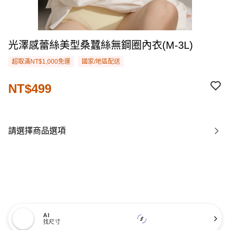
光澤感蕾絲美型桑蠶絲無鋼圈內衣(M-3L)
超取滿NT$1,000免運
國家/地區配送
NT$499
請選擇商品選項
AI
找尺寸