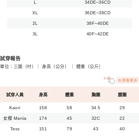
L
34DE~36CD
XL
36DE~38CD
2L
38F~40DE
3L
40F~42DE
試穿報告
單位：三圍（吋）｜ 身高（公分） ｜ 體重（公斤）
試穿人員
身高
體重
胸圍
腰圍
Kaori
158
58
34.5
29
女模 Mariia
174
45
32C
22
Tess
151
79
43
40