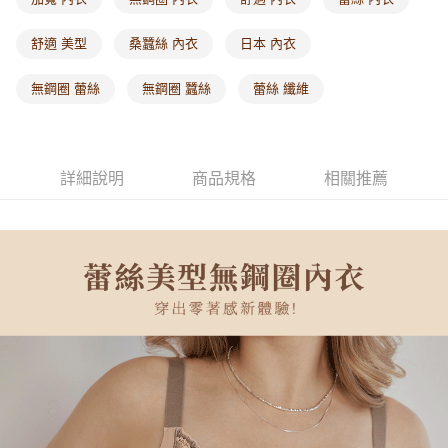
每筆NT$60，滿NT$1,000(含以上)免運費
舒適 美型
桑蠶絲 內衣
日本 內衣
海外配送-港/澳/新/馬/泰國專屬
查看運費
無鋼圈 蕾絲
無鋼圈 蠶絲
蕾絲 纖維
海外配送-其他亞洲地區
查看運費
海外配送-歐美地區
查看運費
詳細說明
商品規格
相關推薦