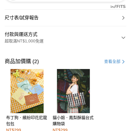
尺寸表/試穿報告
付款與運送方式
超取滿NT$1,000免運
付款方式
信用卡一次付款
商品加價購 (2)
查看全部
購物金
超商取貨付款
LINE Pay
街口支付
布丁狗．繽紛印花尼龍
貓小姐．鳳梨酥貓台式
運送方式
包包
購物袋
全家取貨付款
NT$299
NT$299