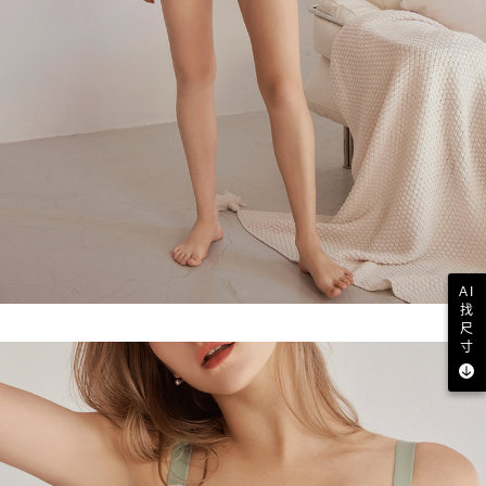
AI
找
尺
寸