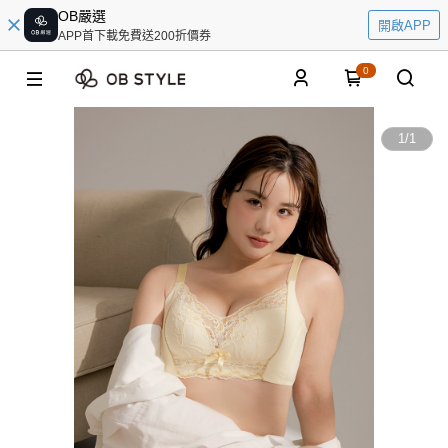
OB嚴選
開啟APP
APP首下載免費送200折價券
0
1
/
1