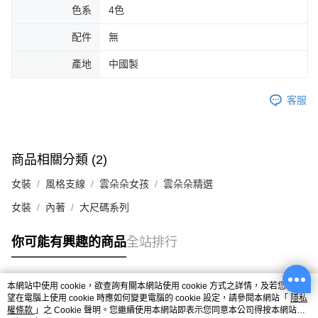
色系
4色
配件
無
產地
中國製
客服
商品相關分類 (2)
女裝
風格支線
雲朵朵女孩
雲朵朵精選
女裝
內著
大尺碼系列
你可能有興趣的商品
全站排行
本網站中使用 cookie，欲查詢有關本網站使用 cookie 方式之詳情，及若您不希
熱門標籤
望在電腦上使用 cookie 時應如何變更電腦的 cookie 設定，請參閱本網站「
隱私
權條款
」之 Cookie 聲明。您繼續使用本網站即表示您同意本公司得按本網站使