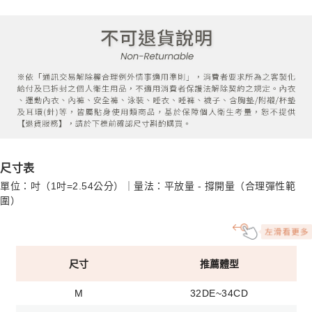
尺寸表
單位：吋（1吋=2.54公分）｜量法：平放量 - 撐開量（合理彈性範
圍）
尺寸
推薦體型
M
32DE~34CD