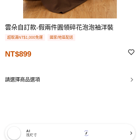
雲朵自訂款-假兩件圓領碎花泡泡袖洋裝
超取滿NT$1,000免運
國家/地區配送
NT$899
請選擇商品選項
AI
找尺寸