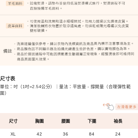
尺寸表
單位：吋（1吋=2.54公分）｜量法：平放量 - 撐開量（合理彈性範
圍）
尺寸
胸圍
腰圍
下擺
袖長
XL
42
36
84
24