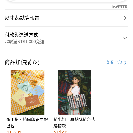
尺寸表/試穿報告
付款與運送方式
超取滿NT$1,000免運
付款方式
信用卡一次付款
商品加價購 (2)
查看全部
購物金
超商取貨付款
LINE Pay
街口支付
布丁狗．繽紛印花尼龍
貓小姐．鳳梨酥貓台式
運送方式
包包
購物袋
全家取貨付款
NT$299
NT$299