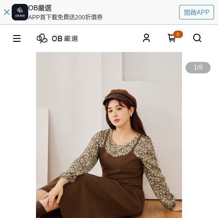
OB嚴選
開啟APP
APP首下載免費送200折價券
0
1
/
8