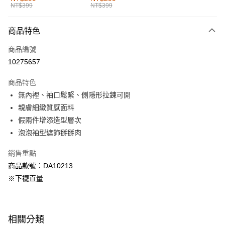
NT$399
NT$399
每筆NT$60，滿NT$1,000(含以上)免運費
付款後全家取貨
商品特色
每筆NT$60，滿NT$1,000(含以上)免運費
商品編號
萊爾富取貨付款
10275657
每筆NT$60，滿NT$1,000(含以上)免運費
商品特色
付款後萊爾富取貨
無內裡、袖口鬆緊、側隱形拉鍊可開
每筆NT$60，滿NT$1,000(含以上)免運費
親膚細緻質感面料
假兩件增添造型層次
7-11取貨付款
泡泡袖型遮飾掰掰肉
每筆NT$60，滿NT$1,000(含以上)免運費
銷售重點
付款後7-11取貨
商品款號：DA10213
每筆NT$60，滿NT$1,000(含以上)免運費
※下襬直量
宅配
每筆NT$120，滿NT$1,000(含以上)免運費
相關分類
付款後門市自取