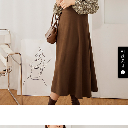
AI
找
尺
寸