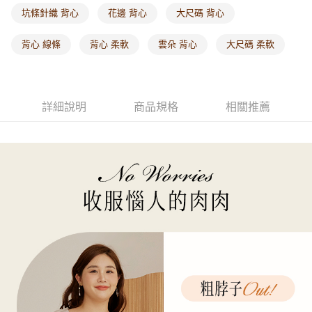
每筆NT$60，滿NT$1,000(含以上)免運費
坑條針織 背心
花邊 背心
大尺碼 背心
海外配送-港/澳/新/馬/泰國專屬
查看運費
背心 線條
背心 柔軟
雲朵 背心
大尺碼 柔軟
海外配送-其他亞洲地區
查看運費
海外配送-歐美地區
查看運費
詳細說明
商品規格
相關推薦