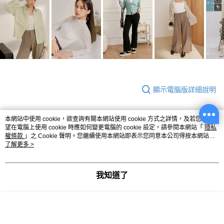
顯示電腦版詳細說明
本網站中使用 cookie，欲查詢有關本網站使用 cookie 方式之詳情，及若您不希
商品規格
望在電腦上使用 cookie 時應如何變更電腦的 cookie 設定，請參閱本網站「
隱私
權條款
」之 Cookie 聲明。您繼續使用本網站即表示您同意本公司得按本網站使
材質尺寸
45%人造絲纖維+30%尼龍纖維+25%聚酯纖
用條款之 Cookie 聲明使用 cookie。
了解更多 >
維，有彈性
色系
3色
我知道了
配件
無
產地
中國製