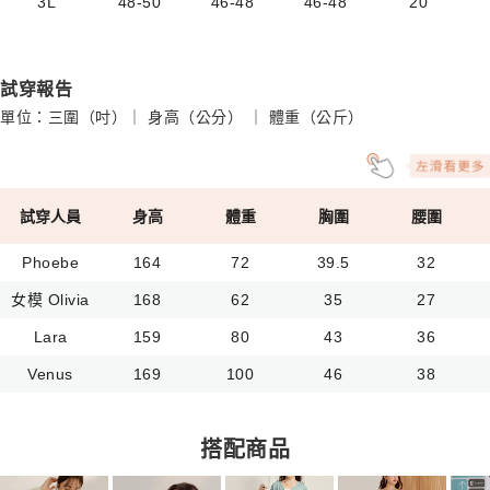
3L
48-50
46-48
46-48
20
試穿報告
單位：三圍（吋）｜ 身高（公分） ｜ 體重（公斤）
試穿人員
身高
體重
胸圍
腰圍
Phoebe
164
72
39.5
32
女模 Olivia
168
62
35
27
Lara
159
80
43
36
Venus
169
100
46
38
搭配商品