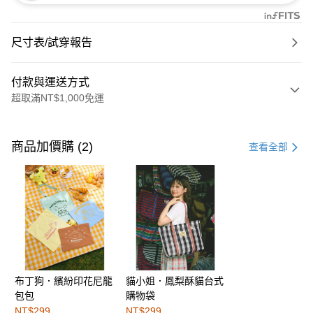
尺寸表/試穿報告
付款與運送方式
超取滿NT$1,000免運
付款方式
信用卡一次付款
商品加價購 (2)
查看全部
購物金
超商取貨付款
LINE Pay
街口支付
布丁狗．繽紛印花尼龍
貓小姐．鳳梨酥貓台式
運送方式
包包
購物袋
全家取貨付款
NT$299
NT$299