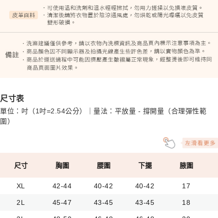
尺寸表
單位：吋（1吋=2.54公分）｜量法：平放量 - 撐開量（合理彈性範
圍）
尺寸
胸圍
腰圍
下擺
腋圍
XL
42-44
40-42
40-42
17
2L
45-47
43-45
43-45
18