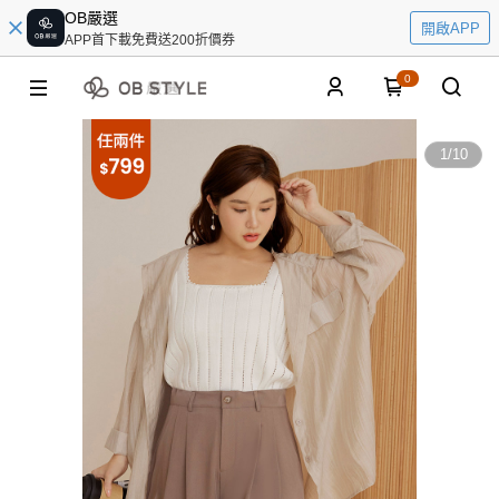
OB嚴選
開啟APP
APP首下載免費送200折價券
0
1
/
10