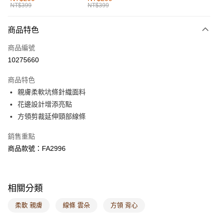
NT$399
NT$399
每筆NT$60，滿NT$1,000(含以上)免運費
付款後全家取貨
商品特色
每筆NT$60，滿NT$1,000(含以上)免運費
商品編號
萊爾富取貨付款
10275660
每筆NT$60，滿NT$1,000(含以上)免運費
商品特色
付款後萊爾富取貨
親膚柔軟坑條針織面料
每筆NT$60，滿NT$1,000(含以上)免運費
花邊設計增添亮點
方領剪裁延伸頸部線條
7-11取貨付款
每筆NT$60，滿NT$1,000(含以上)免運費
銷售重點
商品款號：FA2996
付款後7-11取貨
每筆NT$60，滿NT$1,000(含以上)免運費
宅配
相關分類
每筆NT$120，滿NT$1,000(含以上)免運費
柔軟 親膚
線條 雲朵
方領 背心
付款後門市自取