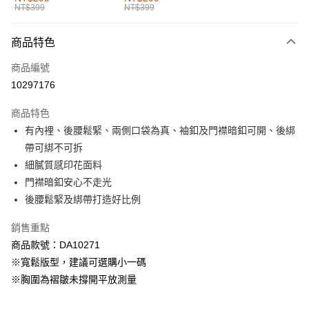
NT$399
NT$399
每筆NT$60，滿NT$1,000(含以上)免運費
付款後全家取貨
商品特色
每筆NT$60，滿NT$1,000(含以上)免運費
商品編號
萊爾富取貨付款
10297176
每筆NT$60，滿NT$1,000(含以上)免運費
商品特色
付款後萊爾富取貨
有內裡、後腰鬆緊、兩側口袋為真、袖釦及門襟暗釦可開、後綁
每筆NT$60，滿NT$1,000(含以上)免運費
帶可綁不可拆
細膩質感印花面料
7-11取貨付款
門襟暗釦安心不走光
每筆NT$60，滿NT$1,000(含以上)免運費
後腰鬆緊及綁帶打造好比例
付款後7-11取貨
銷售重點
每筆NT$60，滿NT$1,000(含以上)免運費
商品款號：DA10271
宅配
※寬鬆版型，建議可選購小一碼
每筆NT$120，滿NT$1,000(含以上)免運費
※胸圍為褶皺未撐開平放測量
付款後門市自取