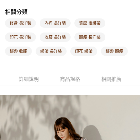
每筆NT$60，滿NT$1,000(含以上)免運費
相關分類
海外配送-港/澳/新/馬/泰國專屬
查看運費
修身 長洋裝
內裡 長洋裝
質感 後綁帶
海外配送-其他亞洲地區
查看運費
印花 長洋裝
收腰 長洋裝
顯瘦 長洋裝
海外配送-歐美地區
查看運費
綁帶 收腰
綁帶 長洋裝
印花 綁帶
綁帶 顯瘦
詳細說明
商品規格
相關推薦