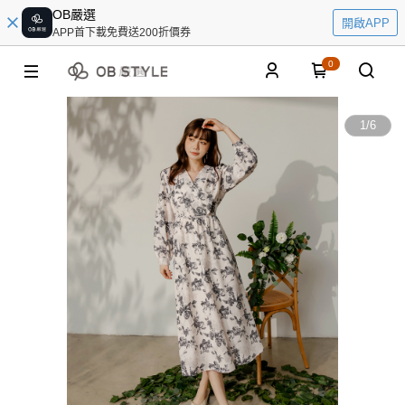
OB嚴選
開啟APP
APP首下載免費送200折價券
0
1
/
6