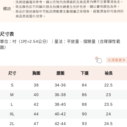
尺寸表
單位：吋（1吋=2.54公分）｜量法：平放量 - 撐開量（合理彈性範
圍）
尺寸
胸圍
腰圍
下擺
袖長
S
38
34-36
84
22.5
M
40
36-38
86
23
L
42
38-40
88
23.5
XL
44
40-42
90
24
2L
47
42-44
93
24.5