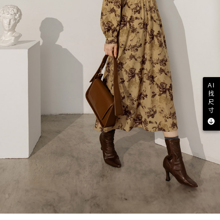
AI
找
尺
寸