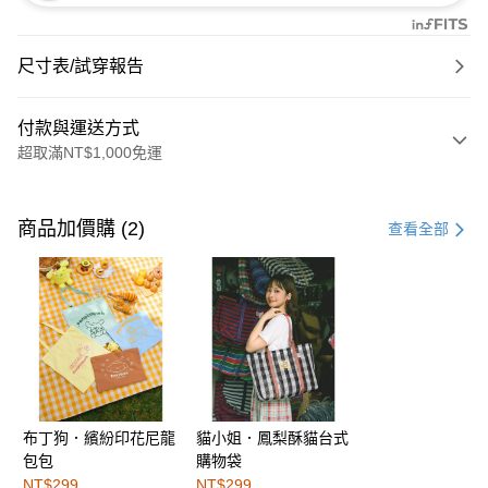
尺寸表/試穿報告
付款與運送方式
超取滿NT$1,000免運
付款方式
信用卡一次付款
商品加價購 (2)
查看全部
購物金
超商取貨付款
LINE Pay
街口支付
布丁狗．繽紛印花尼龍
貓小姐．鳳梨酥貓台式
運送方式
包包
購物袋
全家取貨付款
NT$299
NT$299