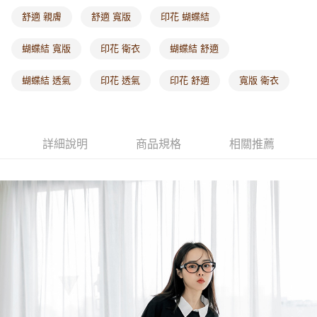
每筆NT$60，滿NT$1,000(含以上)免運費
舒適 親膚
舒適 寬版
印花 蝴蝶結
海外配送-港/澳/新/馬/泰國專屬
查看運費
蝴蝶結 寬版
印花 衛衣
蝴蝶結 舒適
海外配送-其他亞洲地區
查看運費
蝴蝶結 透氣
印花 透氣
印花 舒適
寬版 衛衣
海外配送-歐美地區
查看運費
詳細說明
商品規格
相關推薦