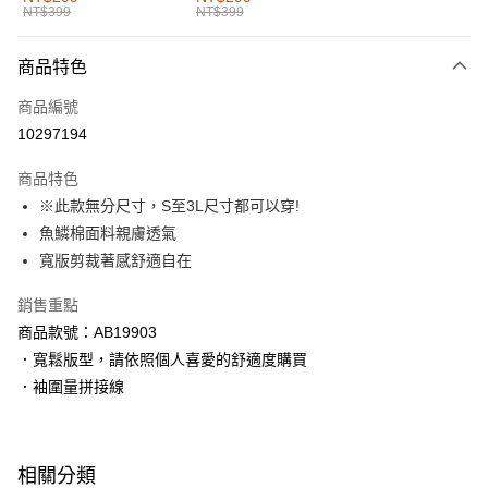
NT$399
NT$399
每筆NT$60，滿NT$1,000(含以上)免運費
付款後全家取貨
商品特色
每筆NT$60，滿NT$1,000(含以上)免運費
商品編號
萊爾富取貨付款
10297194
每筆NT$60，滿NT$1,000(含以上)免運費
商品特色
付款後萊爾富取貨
※此款無分尺寸，S至3L尺寸都可以穿!
每筆NT$60，滿NT$1,000(含以上)免運費
魚鱗棉面料親膚透氣
寬版剪裁著感舒適自在
7-11取貨付款
每筆NT$60，滿NT$1,000(含以上)免運費
銷售重點
商品款號：AB19903
付款後7-11取貨
．寬鬆版型，請依照個人喜愛的舒適度購買
每筆NT$60，滿NT$1,000(含以上)免運費
．袖圍量拼接線
宅配
每筆NT$120，滿NT$1,000(含以上)免運費
相關分類
付款後門市自取