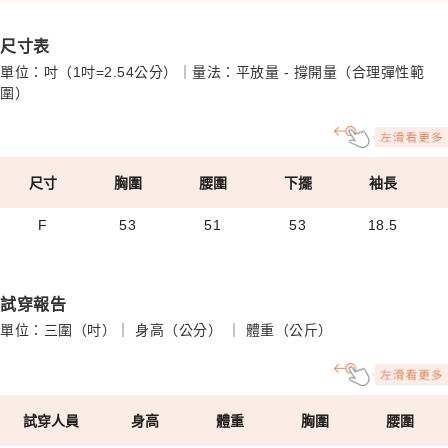
尺寸表
單位：吋（1吋=2.54公分）｜量法：平放量 - 撐開量（合理彈性範
圍）
尺寸
胸圍
腰圍
下擺
袖長
F
53
51
53
18.5
試穿報告
單位：三圍（吋）｜ 身高（公分） ｜ 體重（公斤）
試穿人員
身高
體重
胸圍
腰圍