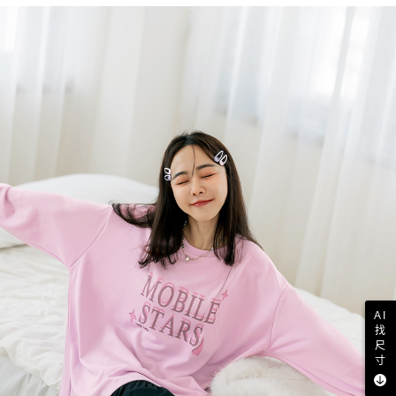
AI
找
尺
寸