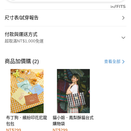
尺寸表/試穿報告
付款與運送方式
超取滿NT$1,000免運
付款方式
信用卡一次付款
商品加價購 (2)
查看全部
購物金
超商取貨付款
LINE Pay
街口支付
布丁狗．繽紛印花尼龍
貓小姐．鳳梨酥貓台式
運送方式
包包
購物袋
全家取貨付款
NT$299
NT$299