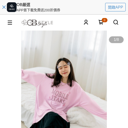
OB嚴選
開啟APP
APP首下載免費送200折價券
0
1
/
8