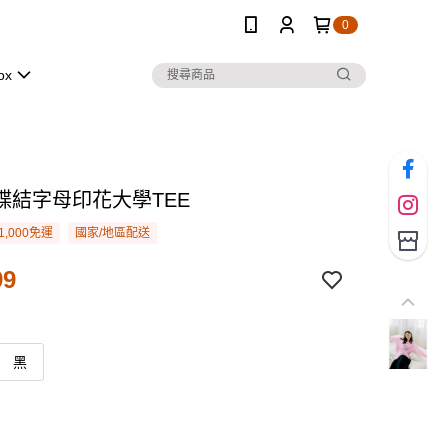
0
ox
蝶結字母印花大學TEE
1,000免運
國家/地區配送
99
黑