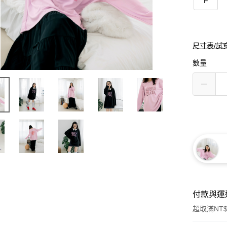
F
尺寸表/試
數量
付款與運
超取滿NT$