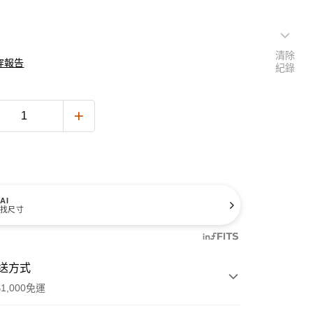
清除
穿報告
紀錄
AI
找尺寸
送方式
1,000免運