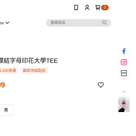
0
ox
蝶結字母印花大學TEE
1,000免運
國家/地區配送
99
黑