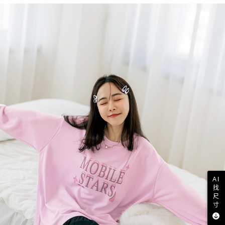
AI
找
尺
寸