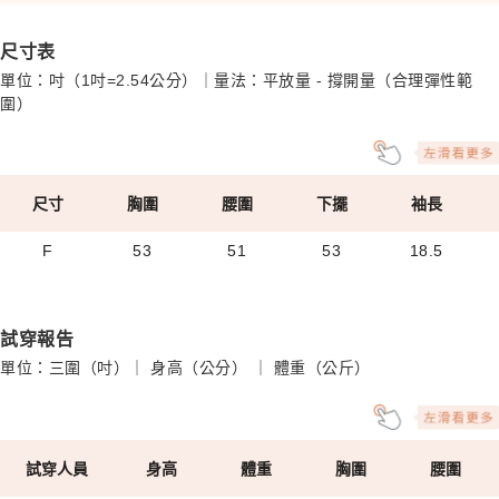
尺寸表
單位：吋（1吋=2.54公分）｜量法：平放量 - 撐開量（合理彈性範
圍）
尺寸
胸圍
腰圍
下擺
袖長
F
53
51
53
18.5
試穿報告
單位：三圍（吋）｜ 身高（公分） ｜ 體重（公斤）
試穿人員
身高
體重
胸圍
腰圍