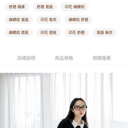
每筆NT$60，滿NT$1,000(含以上)免運費
舒適 親膚
舒適 寬版
印花 蝴蝶結
海外配送-港/澳/新/馬/泰國專屬
查看運費
蝴蝶結 寬版
印花 衛衣
蝴蝶結 舒適
海外配送-其他亞洲地區
查看運費
蝴蝶結 透氣
印花 透氣
印花 舒適
寬版 衛衣
海外配送-歐美地區
查看運費
詳細說明
商品規格
相關推薦