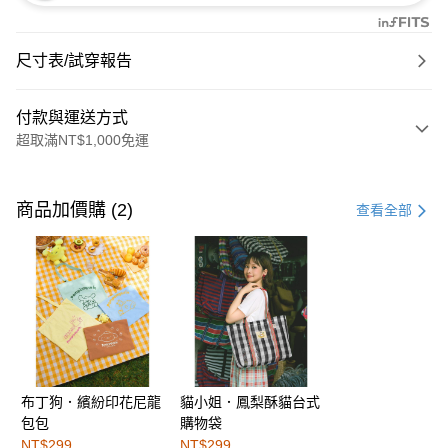
尺寸表/試穿報告
付款與運送方式
超取滿NT$1,000免運
付款方式
信用卡一次付款
商品加價購 (2)
查看全部
購物金
超商取貨付款
LINE Pay
街口支付
布丁狗．繽紛印花尼龍
貓小姐．鳳梨酥貓台式
運送方式
包包
購物袋
全家取貨付款
NT$299
NT$299