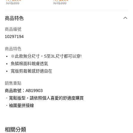
NT$399
NT$399
每筆NT$60，滿NT$1,000(含以上)免運費
付款後全家取貨
商品特色
每筆NT$60，滿NT$1,000(含以上)免運費
商品編號
萊爾富取貨付款
10297194
每筆NT$60，滿NT$1,000(含以上)免運費
商品特色
付款後萊爾富取貨
※此款無分尺寸，S至3L尺寸都可以穿!
每筆NT$60，滿NT$1,000(含以上)免運費
魚鱗棉面料親膚透氣
寬版剪裁著感舒適自在
7-11取貨付款
每筆NT$60，滿NT$1,000(含以上)免運費
銷售重點
商品款號：AB19903
付款後7-11取貨
．寬鬆版型，請依照個人喜愛的舒適度購買
每筆NT$60，滿NT$1,000(含以上)免運費
．袖圍量拼接線
宅配
每筆NT$120，滿NT$1,000(含以上)免運費
相關分類
付款後門市自取