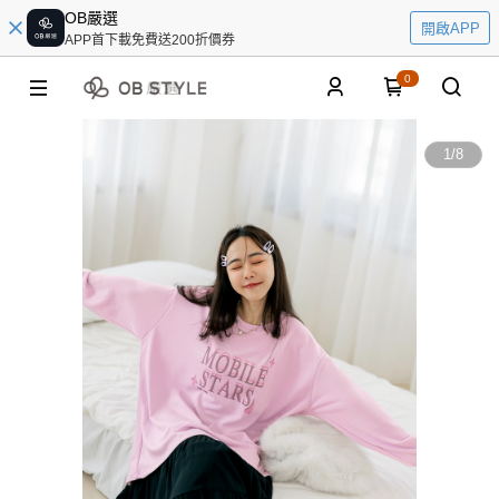
OB嚴選
開啟APP
APP首下載免費送200折價券
0
1
/
8