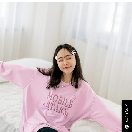
AI
找
尺
寸