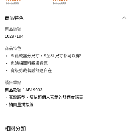
NT$399
NT$399
每筆NT$60，滿NT$1,000(含以上)免運費
付款後全家取貨
商品特色
每筆NT$60，滿NT$1,000(含以上)免運費
商品編號
萊爾富取貨付款
10297194
每筆NT$60，滿NT$1,000(含以上)免運費
商品特色
付款後萊爾富取貨
※此款無分尺寸，S至3L尺寸都可以穿!
每筆NT$60，滿NT$1,000(含以上)免運費
魚鱗棉面料親膚透氣
寬版剪裁著感舒適自在
7-11取貨付款
每筆NT$60，滿NT$1,000(含以上)免運費
銷售重點
商品款號：AB19903
付款後7-11取貨
．寬鬆版型，請依照個人喜愛的舒適度購買
每筆NT$60，滿NT$1,000(含以上)免運費
．袖圍量拼接線
宅配
每筆NT$120，滿NT$1,000(含以上)免運費
相關分類
付款後門市自取