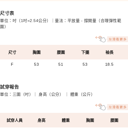
尺寸表
單位：吋（1吋=2.54公分）｜量法：平放量 - 撐開量（合理彈性範
圍）
尺寸
胸圍
腰圍
下擺
袖長
F
53
51
53
18.5
試穿報告
單位：三圍（吋）｜ 身高（公分） ｜ 體重（公斤）
試穿人員
身高
體重
胸圍
腰圍