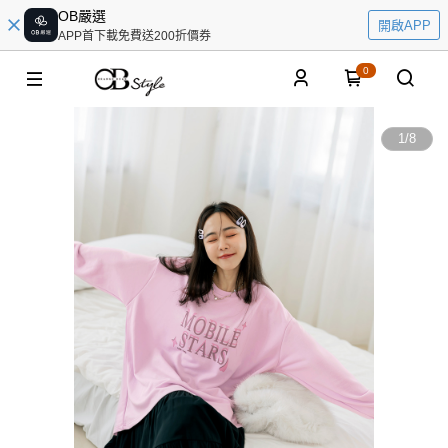
OB嚴選
開啟APP
APP首下載免費送200折價券
0
1
/
8