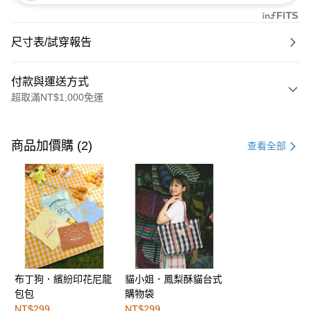
尺寸表/試穿報告
付款與運送方式
超取滿NT$1,000免運
付款方式
信用卡一次付款
商品加價購 (2)
查看全部
購物金
超商取貨付款
LINE Pay
街口支付
布丁狗．繽紛印花尼龍
貓小姐．鳳梨酥貓台式
運送方式
包包
購物袋
全家取貨付款
NT$299
NT$299