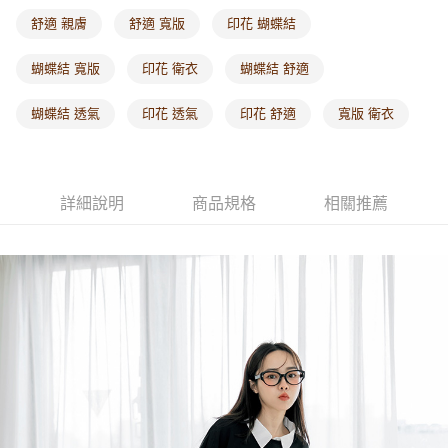
每筆NT$60，滿NT$1,000(含以上)免運費
舒適 親膚
舒適 寬版
印花 蝴蝶結
海外配送-港/澳/新/馬/泰國專屬
查看運費
蝴蝶結 寬版
印花 衛衣
蝴蝶結 舒適
海外配送-其他亞洲地區
查看運費
蝴蝶結 透氣
印花 透氣
印花 舒適
寬版 衛衣
海外配送-歐美地區
查看運費
詳細說明
商品規格
相關推薦