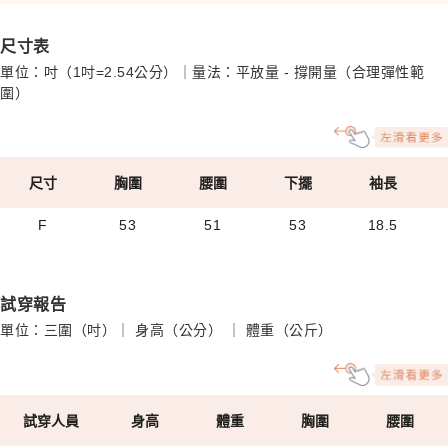
尺寸表
單位：吋（1吋=2.54公分）｜量法：平放量 - 撐開量（合理彈性範
圍）
尺寸
胸圍
腰圍
下擺
袖長
F
53
51
53
18.5
試穿報告
單位：三圍（吋）｜ 身高（公分） ｜ 體重（公斤）
試穿人員
身高
體重
胸圍
腰圍