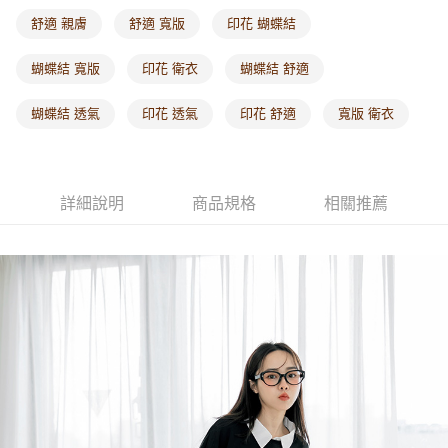
每筆NT$60，滿NT$1,000(含以上)免運費
舒適 親膚
舒適 寬版
印花 蝴蝶結
海外配送-港/澳/新/馬/泰國專屬
查看運費
蝴蝶結 寬版
印花 衛衣
蝴蝶結 舒適
海外配送-其他亞洲地區
查看運費
蝴蝶結 透氣
印花 透氣
印花 舒適
寬版 衛衣
海外配送-歐美地區
查看運費
詳細說明
商品規格
相關推薦