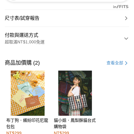
尺寸表/試穿報告
付款與運送方式
超取滿NT$1,000免運
付款方式
信用卡一次付款
商品加價購 (2)
查看全部
購物金
超商取貨付款
LINE Pay
街口支付
布丁狗．繽紛印花尼龍
貓小姐．鳳梨酥貓台式
運送方式
包包
購物袋
全家取貨付款
NT$299
NT$299