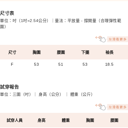
尺寸表
單位：吋（1吋=2.54公分）｜量法：平放量 - 撐開量（合理彈性範
圍）
尺寸
胸圍
腰圍
下擺
袖長
F
53
51
53
18.5
試穿報告
單位：三圍（吋）｜ 身高（公分） ｜ 體重（公斤）
試穿人員
身高
體重
胸圍
腰圍