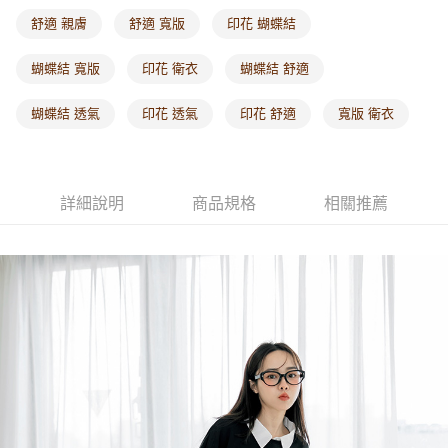
每筆NT$60，滿NT$1,000(含以上)免運費
舒適 親膚
舒適 寬版
印花 蝴蝶結
海外配送-港/澳/新/馬/泰國專屬
查看運費
蝴蝶結 寬版
印花 衛衣
蝴蝶結 舒適
海外配送-其他亞洲地區
查看運費
蝴蝶結 透氣
印花 透氣
印花 舒適
寬版 衛衣
海外配送-歐美地區
查看運費
詳細說明
商品規格
相關推薦