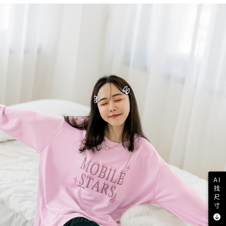
AI
找
尺
寸