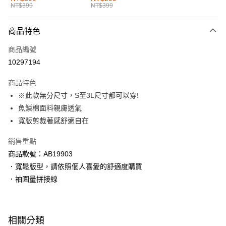
NT$399
NT$399
每筆NT$60，滿NT$1,000(含以上)免運費
付款後全家取貨
商品特色
每筆NT$60，滿NT$1,000(含以上)免運費
商品編號
萊爾富取貨付款
10297194
每筆NT$60，滿NT$1,000(含以上)免運費
商品特色
付款後萊爾富取貨
※此款無分尺寸，S至3L尺寸都可以穿!
每筆NT$60，滿NT$1,000(含以上)免運費
魚鱗棉面料親膚透氣
寬版剪裁著感舒適自在
7-11取貨付款
每筆NT$60，滿NT$1,000(含以上)免運費
銷售重點
商品款號：AB19903
付款後7-11取貨
．寬鬆版型，請依照個人喜愛的舒適度購買
每筆NT$60，滿NT$1,000(含以上)免運費
．袖圍量拼接線
宅配
每筆NT$120，滿NT$1,000(含以上)免運費
相關分類
付款後門市自取