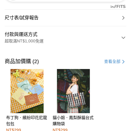
尺寸表/試穿報告
付款與運送方式
超取滿NT$1,000免運
付款方式
信用卡一次付款
商品加價購 (2)
查看全部
購物金
超商取貨付款
LINE Pay
街口支付
布丁狗．繽紛印花尼龍
貓小姐．鳳梨酥貓台式
運送方式
包包
購物袋
全家取貨付款
NT$299
NT$299