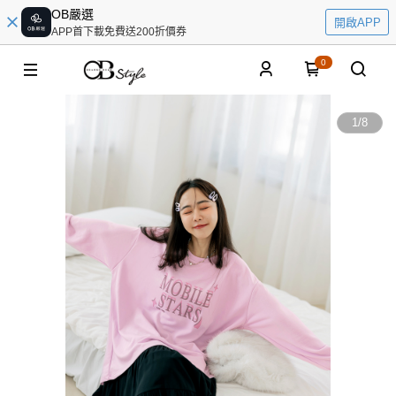
OB嚴選
開啟APP
APP首下載免費送200折價券
0
1
/
8