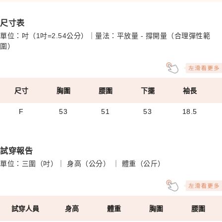
尺寸表
單位：吋（1吋=2.54公分）｜量法：平放量 - 撐開量（合理彈性範
圍）
尺寸
胸圍
腰圍
下擺
袖長
F
53
51
53
18.5
試穿報告
單位：三圍（吋）｜ 身高（公分） ｜ 體重（公斤）
試穿人員
身高
體重
胸圍
腰圍