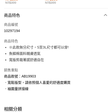
NT$399
NT$399
每筆NT$60，滿NT$1,000(含以上)免運費
付款後全家取貨
商品特色
每筆NT$60，滿NT$1,000(含以上)免運費
商品編號
萊爾富取貨付款
10297194
每筆NT$60，滿NT$1,000(含以上)免運費
商品特色
付款後萊爾富取貨
※此款無分尺寸，S至3L尺寸都可以穿!
每筆NT$60，滿NT$1,000(含以上)免運費
魚鱗棉面料親膚透氣
寬版剪裁著感舒適自在
7-11取貨付款
每筆NT$60，滿NT$1,000(含以上)免運費
銷售重點
商品款號：AB19903
付款後7-11取貨
．寬鬆版型，請依照個人喜愛的舒適度購買
每筆NT$60，滿NT$1,000(含以上)免運費
．袖圍量拼接線
宅配
每筆NT$120，滿NT$1,000(含以上)免運費
相關分類
付款後門市自取