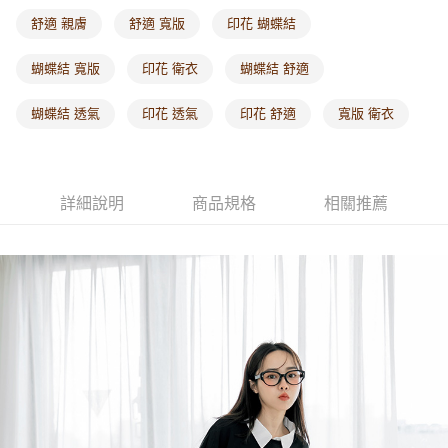
每筆NT$60，滿NT$1,000(含以上)免運費
舒適 親膚
舒適 寬版
印花 蝴蝶結
海外配送-港/澳/新/馬/泰國專屬
查看運費
蝴蝶結 寬版
印花 衛衣
蝴蝶結 舒適
海外配送-其他亞洲地區
查看運費
蝴蝶結 透氣
印花 透氣
印花 舒適
寬版 衛衣
海外配送-歐美地區
查看運費
詳細說明
商品規格
相關推薦