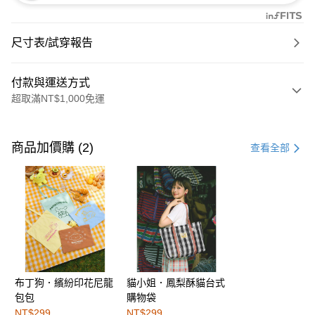
尺寸表/試穿報告
付款與運送方式
超取滿NT$1,000免運
付款方式
信用卡一次付款
商品加價購 (2)
查看全部
購物金
超商取貨付款
LINE Pay
街口支付
布丁狗．繽紛印花尼龍
貓小姐．鳳梨酥貓台式
運送方式
包包
購物袋
全家取貨付款
NT$299
NT$299