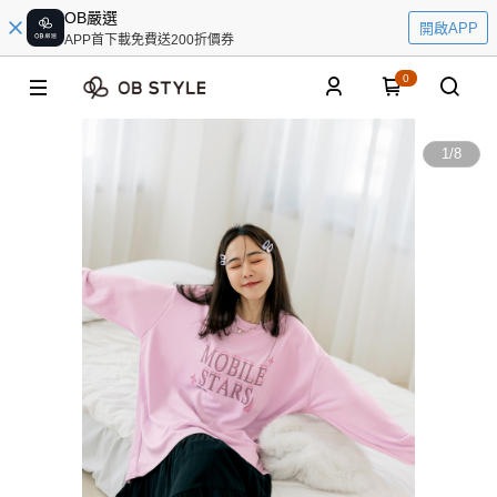
OB嚴選
開啟APP
APP首下載免費送200折價券
0
1
/
8