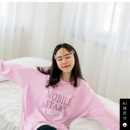
AI
找
尺
寸