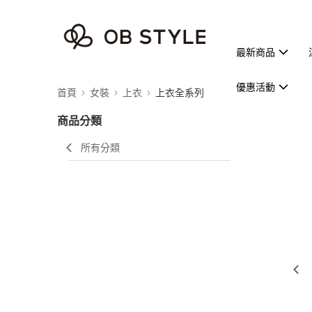
最新商品
優惠活動
首頁
女裝
上衣
上衣全系列
商品分類
所有分類