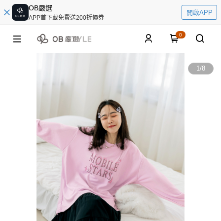
OB嚴選
開啟APP
APP首下載免費送200折價券
0
1
/
8