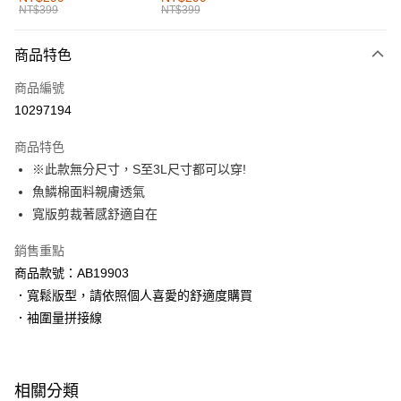
NT$399
NT$399
每筆NT$60，滿NT$1,000(含以上)免運費
付款後全家取貨
商品特色
每筆NT$60，滿NT$1,000(含以上)免運費
商品編號
萊爾富取貨付款
10297194
每筆NT$60，滿NT$1,000(含以上)免運費
商品特色
付款後萊爾富取貨
※此款無分尺寸，S至3L尺寸都可以穿!
每筆NT$60，滿NT$1,000(含以上)免運費
魚鱗棉面料親膚透氣
寬版剪裁著感舒適自在
7-11取貨付款
每筆NT$60，滿NT$1,000(含以上)免運費
銷售重點
商品款號：AB19903
付款後7-11取貨
．寬鬆版型，請依照個人喜愛的舒適度購買
每筆NT$60，滿NT$1,000(含以上)免運費
．袖圍量拼接線
宅配
每筆NT$120，滿NT$1,000(含以上)免運費
相關分類
付款後門市自取