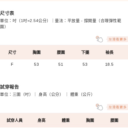
尺寸表
單位：吋（1吋=2.54公分）｜量法：平放量 - 撐開量（合理彈性範
圍）
尺寸
胸圍
腰圍
下擺
袖長
F
53
51
53
18.5
試穿報告
單位：三圍（吋）｜ 身高（公分） ｜ 體重（公斤）
試穿人員
身高
體重
胸圍
腰圍