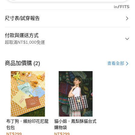
尺寸表/試穿報告
付款與運送方式
超取滿NT$1,000免運
付款方式
信用卡一次付款
商品加價購 (2)
查看全部
購物金
超商取貨付款
LINE Pay
街口支付
布丁狗．繽紛印花尼龍
貓小姐．鳳梨酥貓台式
運送方式
包包
購物袋
全家取貨付款
NT$299
NT$299