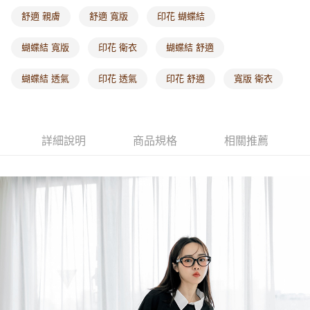
每筆NT$60，滿NT$1,000(含以上)免運費
舒適 親膚
舒適 寬版
印花 蝴蝶結
海外配送-港/澳/新/馬/泰國專屬
查看運費
蝴蝶結 寬版
印花 衛衣
蝴蝶結 舒適
海外配送-其他亞洲地區
查看運費
蝴蝶結 透氣
印花 透氣
印花 舒適
寬版 衛衣
海外配送-歐美地區
查看運費
詳細說明
商品規格
相關推薦