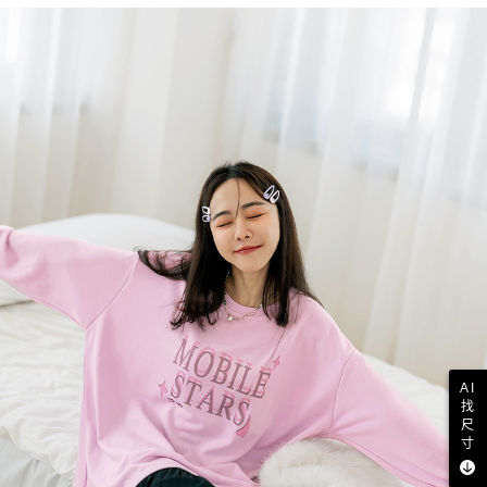
AI
找
尺
寸