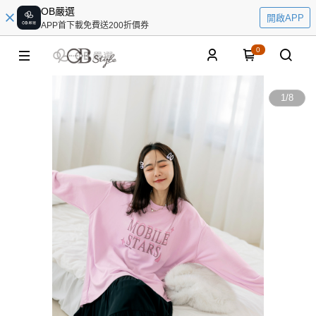
OB嚴選
開啟APP
APP首下載免費送200折價券
0
1
/
8