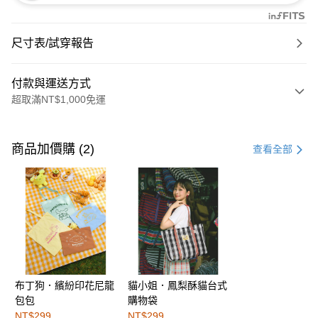
尺寸表/試穿報告
付款與運送方式
超取滿NT$1,000免運
付款方式
信用卡一次付款
商品加價購 (2)
查看全部
購物金
超商取貨付款
LINE Pay
街口支付
布丁狗．繽紛印花尼龍
貓小姐．鳳梨酥貓台式
運送方式
包包
購物袋
全家取貨付款
NT$299
NT$299