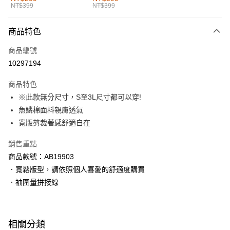
NT$399
NT$399
每筆NT$60，滿NT$1,000(含以上)免運費
付款後全家取貨
商品特色
每筆NT$60，滿NT$1,000(含以上)免運費
商品編號
萊爾富取貨付款
10297194
每筆NT$60，滿NT$1,000(含以上)免運費
商品特色
付款後萊爾富取貨
※此款無分尺寸，S至3L尺寸都可以穿!
每筆NT$60，滿NT$1,000(含以上)免運費
魚鱗棉面料親膚透氣
寬版剪裁著感舒適自在
7-11取貨付款
每筆NT$60，滿NT$1,000(含以上)免運費
銷售重點
商品款號：AB19903
付款後7-11取貨
．寬鬆版型，請依照個人喜愛的舒適度購買
每筆NT$60，滿NT$1,000(含以上)免運費
．袖圍量拼接線
宅配
每筆NT$120，滿NT$1,000(含以上)免運費
相關分類
付款後門市自取