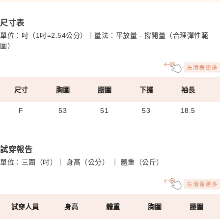
尺寸表
單位：吋（1吋=2.54公分）｜量法：平放量 - 撐開量（合理彈性範
圍）
尺寸
胸圍
腰圍
下擺
袖長
F
53
51
53
18.5
試穿報告
單位：三圍（吋）｜ 身高（公分） ｜ 體重（公斤）
試穿人員
身高
體重
胸圍
腰圍