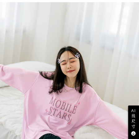
AI
找
尺
寸