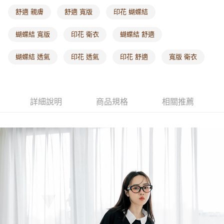
每筆NT$60，滿NT$1,000(含以上)免運費
舒適 親膚
舒適 寬版
印花 蝴蝶結
海外配送-港/澳/新/馬/泰國專屬
查看運費
蝴蝶結 寬版
印花 衛衣
蝴蝶結 舒適
海外配送-其他亞洲地區
查看運費
蝴蝶結 透氣
印花 透氣
印花 舒適
寬版 衛衣
海外配送-歐美地區
查看運費
詳細說明
商品規格
相關推薦