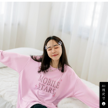
AI
找
尺
寸