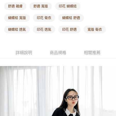
每筆NT$60，滿NT$1,000(含以上)免運費
舒適 親膚
舒適 寬版
印花 蝴蝶結
海外配送-港/澳/新/馬/泰國專屬
查看運費
蝴蝶結 寬版
印花 衛衣
蝴蝶結 舒適
海外配送-其他亞洲地區
查看運費
蝴蝶結 透氣
印花 透氣
印花 舒適
寬版 衛衣
海外配送-歐美地區
查看運費
詳細說明
商品規格
相關推薦