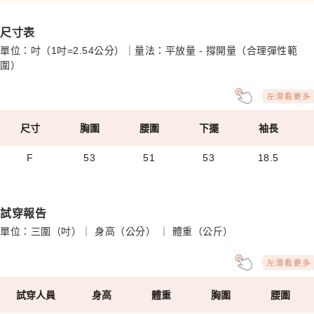
尺寸表
單位：吋（1吋=2.54公分）｜量法：平放量 - 撐開量（合理彈性範
圍）
尺寸
胸圍
腰圍
下擺
袖長
F
53
51
53
18.5
試穿報告
單位：三圍（吋）｜ 身高（公分） ｜ 體重（公斤）
試穿人員
身高
體重
胸圍
腰圍