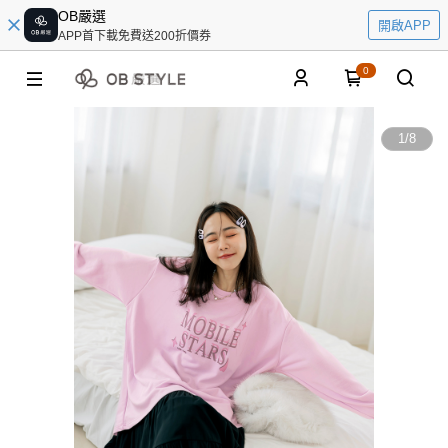
OB嚴選
開啟APP
APP首下載免費送200折價券
0
1
/
8