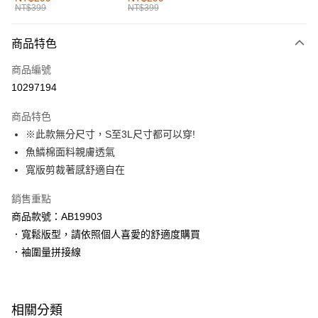
NT$399
NT$399
每筆NT$60，滿NT$1,000(含以上)免運費
付款後全家取貨
商品特色
每筆NT$60，滿NT$1,000(含以上)免運費
商品編號
萊爾富取貨付款
10297194
每筆NT$60，滿NT$1,000(含以上)免運費
商品特色
付款後萊爾富取貨
※此款無分尺寸，S至3L尺寸都可以穿!
每筆NT$60，滿NT$1,000(含以上)免運費
魚鱗棉面料親膚透氣
寬版剪裁著感舒適自在
7-11取貨付款
每筆NT$60，滿NT$1,000(含以上)免運費
銷售重點
商品款號：AB19903
付款後7-11取貨
．寬鬆版型，請依照個人喜愛的舒適度購買
每筆NT$60，滿NT$1,000(含以上)免運費
．袖圍量拼接線
宅配
每筆NT$120，滿NT$1,000(含以上)免運費
相關分類
付款後門市自取