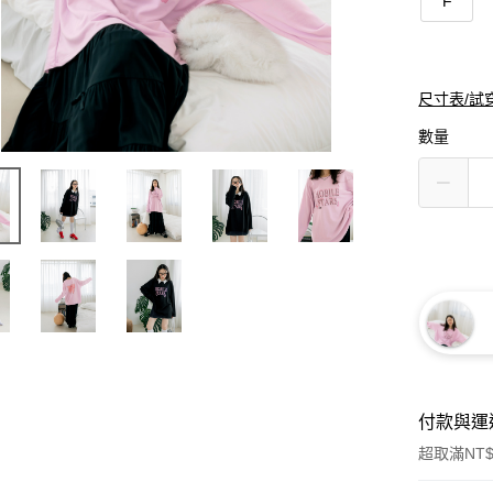
F
尺寸表/試
數量
付款與運
超取滿NT$