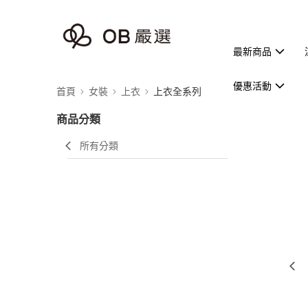
最新商品
優惠活動
首頁
女裝
上衣
上衣全系列
商品分類
所有分類