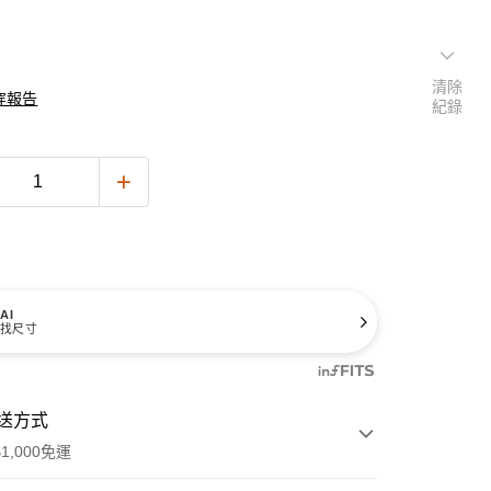
清除
穿報告
紀錄
AI
找尺寸
送方式
1,000免運