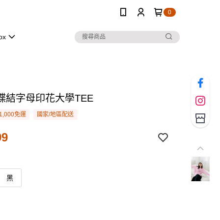
0
ox
蝶結字母印花大學TEE
1,000免運
國家/地區配送
99
黑