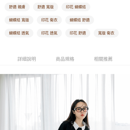
每筆NT$60，滿NT$1,000(含以上)免運費
舒適 親膚
舒適 寬版
印花 蝴蝶結
海外配送-港/澳/新/馬/泰國專屬
查看運費
蝴蝶結 寬版
印花 衛衣
蝴蝶結 舒適
海外配送-其他亞洲地區
查看運費
蝴蝶結 透氣
印花 透氣
印花 舒適
寬版 衛衣
海外配送-歐美地區
查看運費
詳細說明
商品規格
相關推薦