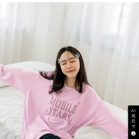
AI
找
尺
寸