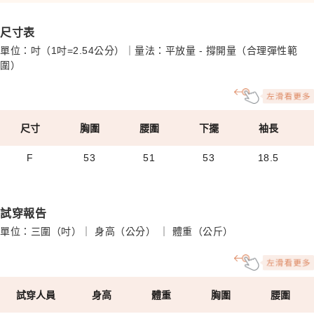
尺寸表
單位：吋（1吋=2.54公分）｜量法：平放量 - 撐開量（合理彈性範
圍）
尺寸
胸圍
腰圍
下擺
袖長
F
53
51
53
18.5
試穿報告
單位：三圍（吋）｜ 身高（公分） ｜ 體重（公斤）
試穿人員
身高
體重
胸圍
腰圍