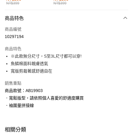
NT$399
NT$399
每筆NT$60，滿NT$1,000(含以上)免運費
付款後全家取貨
商品特色
每筆NT$60，滿NT$1,000(含以上)免運費
商品編號
萊爾富取貨付款
10297194
每筆NT$60，滿NT$1,000(含以上)免運費
商品特色
付款後萊爾富取貨
※此款無分尺寸，S至3L尺寸都可以穿!
每筆NT$60，滿NT$1,000(含以上)免運費
魚鱗棉面料親膚透氣
寬版剪裁著感舒適自在
7-11取貨付款
每筆NT$60，滿NT$1,000(含以上)免運費
銷售重點
商品款號：AB19903
付款後7-11取貨
．寬鬆版型，請依照個人喜愛的舒適度購買
每筆NT$60，滿NT$1,000(含以上)免運費
．袖圍量拼接線
宅配
每筆NT$120，滿NT$1,000(含以上)免運費
相關分類
付款後門市自取