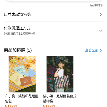
尺寸表/試穿報告
付款與運送方式
超取滿NT$1,000免運
付款方式
信用卡一次付款
商品加價購 (2)
查看全部
購物金
超商取貨付款
LINE Pay
街口支付
布丁狗．繽紛印花尼龍
貓小姐．鳳梨酥貓台式
運送方式
包包
購物袋
全家取貨付款
NT$299
NT$299