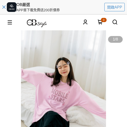
OB嚴選
開啟APP
APP首下載免費送200折價券
0
1
/
8