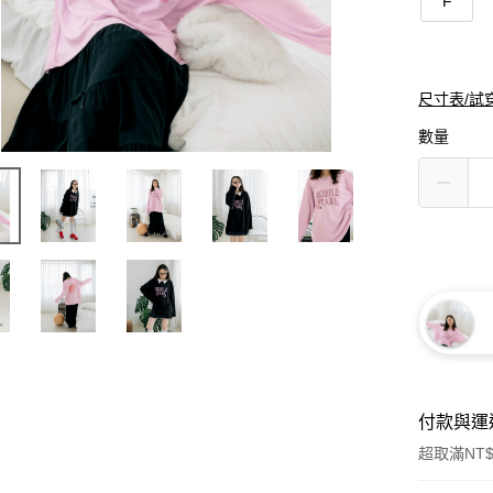
F
尺寸表/試
數量
付款與運
超取滿NT$