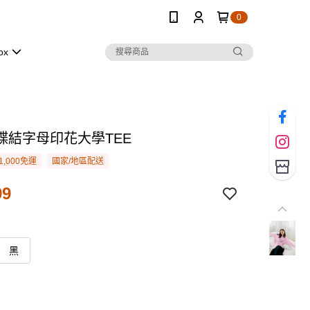
0
ox
蝶結字母印花大學TEE
1,000免運
國家/地區配送
99
黑