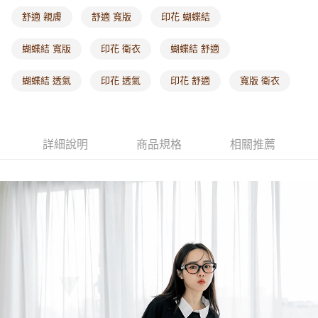
每筆NT$60，滿NT$1,000(含以上)免運費
舒適 親膚
舒適 寬版
印花 蝴蝶結
海外配送-港/澳/新/馬/泰國專屬
查看運費
蝴蝶結 寬版
印花 衛衣
蝴蝶結 舒適
海外配送-其他亞洲地區
查看運費
蝴蝶結 透氣
印花 透氣
印花 舒適
寬版 衛衣
海外配送-歐美地區
查看運費
詳細說明
商品規格
相關推薦