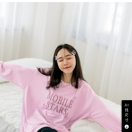
AI
找
尺
寸