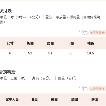
尺寸表
單位：吋（1吋=2.54公分）｜量法：平放量 - 撐開量（合理彈性範
圍）
尺寸
胸圍
腰圍
下擺
袖長
F
53
51
53
18.5
試穿報告
單位：三圍（吋）｜ 身高（公分） ｜ 體重（公斤）
試穿人員
身高
體重
胸圍
腰圍