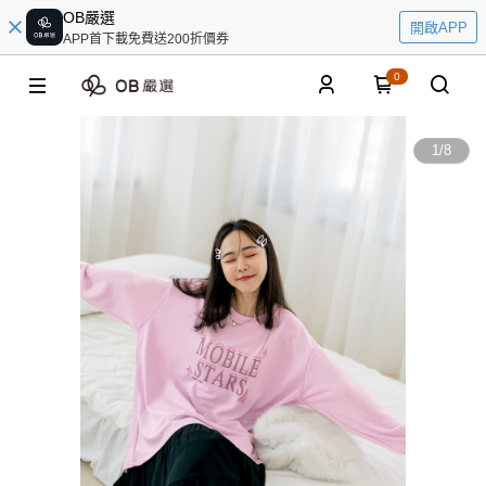
OB嚴選
開啟APP
APP首下載免費送200折價券
0
1
/
8