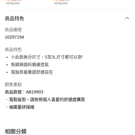
NT$399
NT$399
每筆NT$60，滿NT$1,000(含以上)免運費
付款後全家取貨
商品特色
每筆NT$60，滿NT$1,000(含以上)免運費
商品編號
萊爾富取貨付款
10297194
每筆NT$60，滿NT$1,000(含以上)免運費
商品特色
付款後萊爾富取貨
※此款無分尺寸，S至3L尺寸都可以穿!
每筆NT$60，滿NT$1,000(含以上)免運費
魚鱗棉面料親膚透氣
寬版剪裁著感舒適自在
7-11取貨付款
每筆NT$60，滿NT$1,000(含以上)免運費
銷售重點
商品款號：AB19903
付款後7-11取貨
．寬鬆版型，請依照個人喜愛的舒適度購買
每筆NT$60，滿NT$1,000(含以上)免運費
．袖圍量拼接線
宅配
每筆NT$120，滿NT$1,000(含以上)免運費
相關分類
付款後門市自取