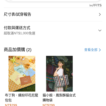
尺寸表/試穿報告
付款與運送方式
超取滿NT$1,000免運
付款方式
信用卡一次付款
商品加價購 (2)
查看全部
購物金
超商取貨付款
LINE Pay
街口支付
布丁狗．繽紛印花尼龍
貓小姐．鳳梨酥貓台式
運送方式
包包
購物袋
全家取貨付款
NT$299
NT$299