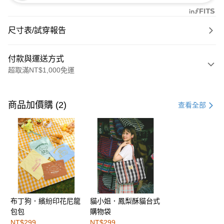
尺寸表/試穿報告
付款與運送方式
超取滿NT$1,000免運
付款方式
信用卡一次付款
商品加價購 (2)
查看全部
購物金
超商取貨付款
LINE Pay
街口支付
布丁狗．繽紛印花尼龍
貓小姐．鳳梨酥貓台式
運送方式
包包
購物袋
全家取貨付款
NT$299
NT$299