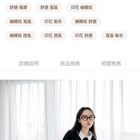
每筆NT$60，滿NT$1,000(含以上)免運費
舒適 親膚
舒適 寬版
印花 蝴蝶結
海外配送-港/澳/新/馬/泰國專屬
查看運費
蝴蝶結 寬版
印花 衛衣
蝴蝶結 舒適
海外配送-其他亞洲地區
查看運費
蝴蝶結 透氣
印花 透氣
印花 舒適
寬版 衛衣
海外配送-歐美地區
查看運費
詳細說明
商品規格
相關推薦