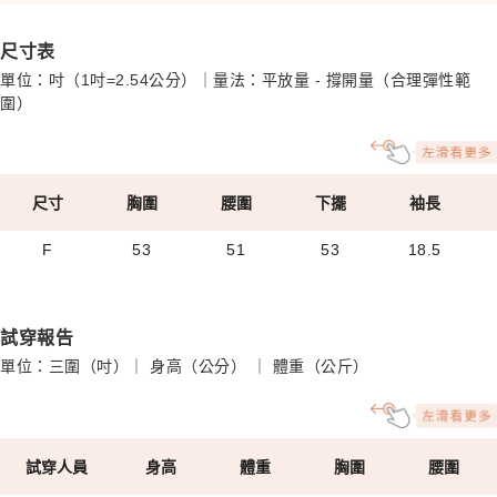
尺寸表
單位：吋（1吋=2.54公分）｜量法：平放量 - 撐開量（合理彈性範
圍）
尺寸
胸圍
腰圍
下擺
袖長
F
53
51
53
18.5
試穿報告
單位：三圍（吋）｜ 身高（公分） ｜ 體重（公斤）
試穿人員
身高
體重
胸圍
腰圍