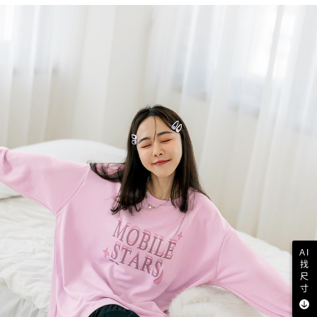
AI
找
尺
寸