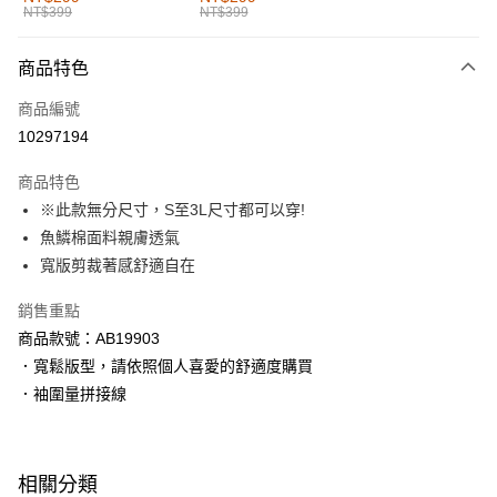
NT$399
NT$399
每筆NT$60，滿NT$1,000(含以上)免運費
付款後全家取貨
商品特色
每筆NT$60，滿NT$1,000(含以上)免運費
商品編號
萊爾富取貨付款
10297194
每筆NT$60，滿NT$1,000(含以上)免運費
商品特色
付款後萊爾富取貨
※此款無分尺寸，S至3L尺寸都可以穿!
每筆NT$60，滿NT$1,000(含以上)免運費
魚鱗棉面料親膚透氣
寬版剪裁著感舒適自在
7-11取貨付款
每筆NT$60，滿NT$1,000(含以上)免運費
銷售重點
商品款號：AB19903
付款後7-11取貨
．寬鬆版型，請依照個人喜愛的舒適度購買
每筆NT$60，滿NT$1,000(含以上)免運費
．袖圍量拼接線
宅配
每筆NT$120，滿NT$1,000(含以上)免運費
相關分類
付款後門市自取