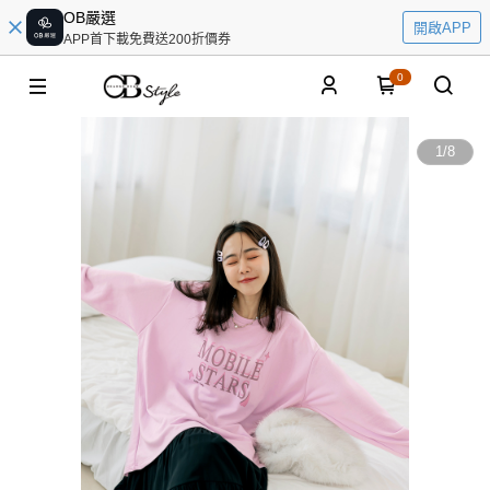
OB嚴選
開啟APP
APP首下載免費送200折價券
0
1
/
8