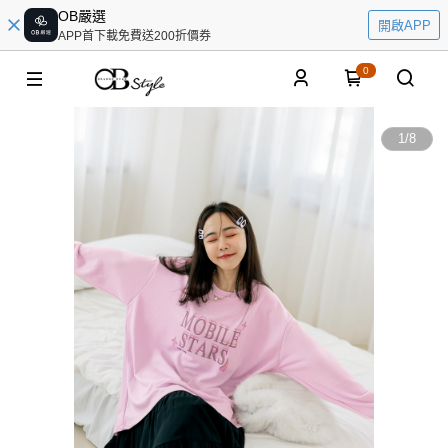
OB嚴選
開啟APP
APP首下載免費送200折價券
0
1
/
8