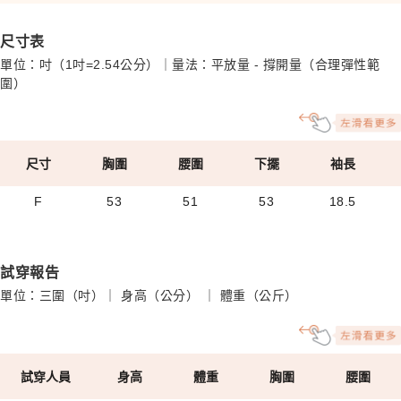
尺寸表
單位：吋（1吋=2.54公分）｜量法：平放量 - 撐開量（合理彈性範
圍）
尺寸
胸圍
腰圍
下擺
袖長
F
53
51
53
18.5
試穿報告
單位：三圍（吋）｜ 身高（公分） ｜ 體重（公斤）
試穿人員
身高
體重
胸圍
腰圍