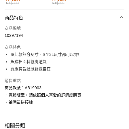
NT$399
NT$399
每筆NT$60，滿NT$1,000(含以上)免運費
付款後全家取貨
商品特色
每筆NT$60，滿NT$1,000(含以上)免運費
商品編號
萊爾富取貨付款
10297194
每筆NT$60，滿NT$1,000(含以上)免運費
商品特色
付款後萊爾富取貨
※此款無分尺寸，S至3L尺寸都可以穿!
每筆NT$60，滿NT$1,000(含以上)免運費
魚鱗棉面料親膚透氣
寬版剪裁著感舒適自在
7-11取貨付款
每筆NT$60，滿NT$1,000(含以上)免運費
銷售重點
商品款號：AB19903
付款後7-11取貨
．寬鬆版型，請依照個人喜愛的舒適度購買
每筆NT$60，滿NT$1,000(含以上)免運費
．袖圍量拼接線
宅配
每筆NT$120，滿NT$1,000(含以上)免運費
相關分類
付款後門市自取