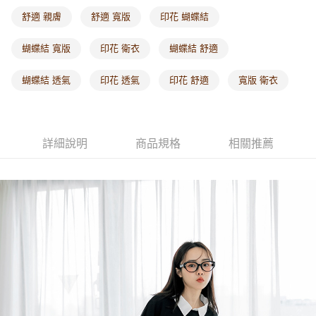
每筆NT$60，滿NT$1,000(含以上)免運費
舒適 親膚
舒適 寬版
印花 蝴蝶結
海外配送-港/澳/新/馬/泰國專屬
查看運費
蝴蝶結 寬版
印花 衛衣
蝴蝶結 舒適
海外配送-其他亞洲地區
查看運費
蝴蝶結 透氣
印花 透氣
印花 舒適
寬版 衛衣
海外配送-歐美地區
查看運費
詳細說明
商品規格
相關推薦