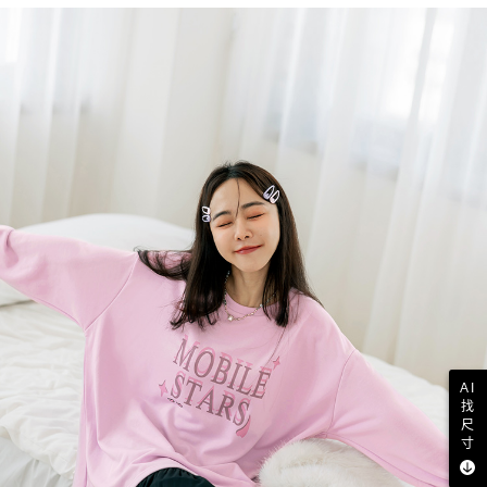
AI
找
尺
寸