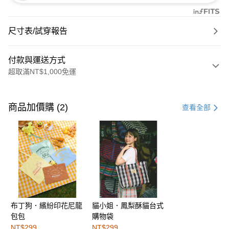
尺寸表/試穿報告
付款與運送方式
超取滿NT$1,000免運
付款方式
信用卡一次付款
商品加價購 (2)
查看全部
購物金
超商取貨付款
LINE Pay
街口支付
布丁狗．繽紛印花尼龍
貓小姐．鳳梨酥貓台式
運送方式
包包
購物袋
全家取貨付款
NT$299
NT$299