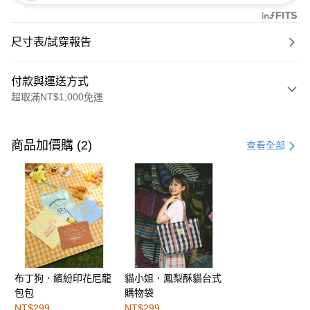
尺寸表/試穿報告
付款與運送方式
超取滿NT$1,000免運
付款方式
信用卡一次付款
商品加價購 (2)
查看全部
購物金
超商取貨付款
LINE Pay
街口支付
布丁狗．繽紛印花尼龍
貓小姐．鳳梨酥貓台式
運送方式
包包
購物袋
全家取貨付款
NT$299
NT$299