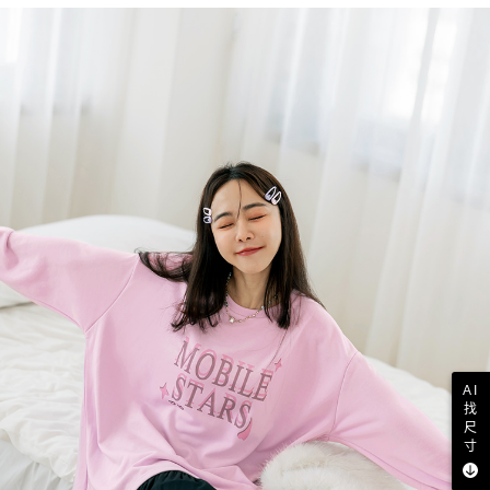
AI
找
尺
寸