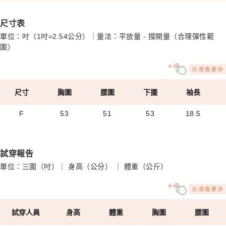
尺寸表
單位：吋（1吋=2.54公分）｜量法：平放量 - 撐開量（合理彈性範
圍）
尺寸
胸圍
腰圍
下擺
袖長
F
53
51
53
18.5
試穿報告
單位：三圍（吋）｜ 身高（公分） ｜ 體重（公斤）
試穿人員
身高
體重
胸圍
腰圍