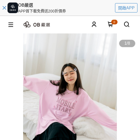
OB嚴選
開啟APP
APP首下載免費送200折價券
0
1
/
8