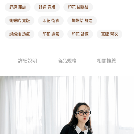
每筆NT$60，滿NT$1,000(含以上)免運費
舒適 親膚
舒適 寬版
印花 蝴蝶結
海外配送-港/澳/新/馬/泰國專屬
查看運費
蝴蝶結 寬版
印花 衛衣
蝴蝶結 舒適
海外配送-其他亞洲地區
查看運費
蝴蝶結 透氣
印花 透氣
印花 舒適
寬版 衛衣
海外配送-歐美地區
查看運費
詳細說明
商品規格
相關推薦