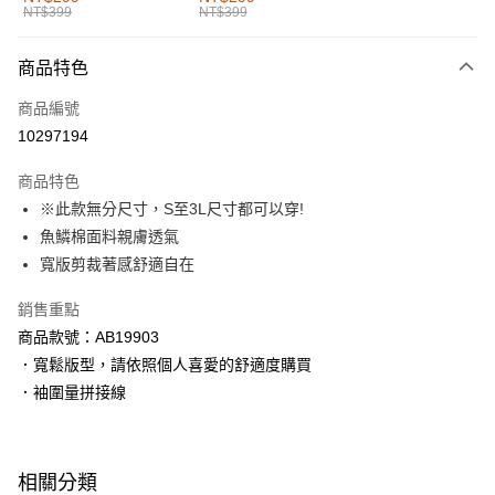
NT$399
NT$399
每筆NT$60，滿NT$1,000(含以上)免運費
付款後全家取貨
商品特色
每筆NT$60，滿NT$1,000(含以上)免運費
商品編號
萊爾富取貨付款
10297194
每筆NT$60，滿NT$1,000(含以上)免運費
商品特色
付款後萊爾富取貨
※此款無分尺寸，S至3L尺寸都可以穿!
每筆NT$60，滿NT$1,000(含以上)免運費
魚鱗棉面料親膚透氣
寬版剪裁著感舒適自在
7-11取貨付款
每筆NT$60，滿NT$1,000(含以上)免運費
銷售重點
商品款號：AB19903
付款後7-11取貨
．寬鬆版型，請依照個人喜愛的舒適度購買
每筆NT$60，滿NT$1,000(含以上)免運費
．袖圍量拼接線
宅配
每筆NT$120，滿NT$1,000(含以上)免運費
相關分類
付款後門市自取