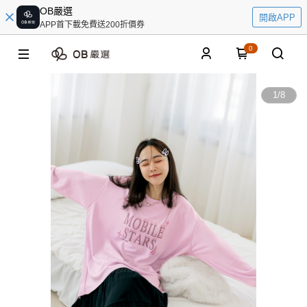
OB嚴選
開啟APP
APP首下載免費送200折價券
0
1
/
8