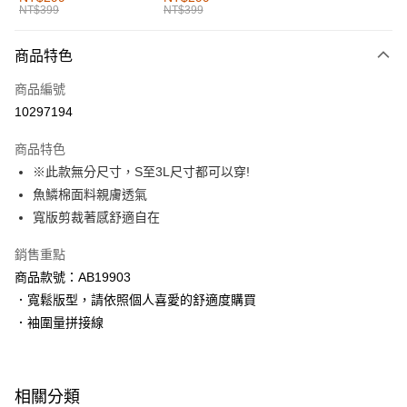
NT$399
NT$399
每筆NT$60，滿NT$1,000(含以上)免運費
付款後全家取貨
商品特色
每筆NT$60，滿NT$1,000(含以上)免運費
商品編號
萊爾富取貨付款
10297194
每筆NT$60，滿NT$1,000(含以上)免運費
商品特色
付款後萊爾富取貨
※此款無分尺寸，S至3L尺寸都可以穿!
每筆NT$60，滿NT$1,000(含以上)免運費
魚鱗棉面料親膚透氣
寬版剪裁著感舒適自在
7-11取貨付款
每筆NT$60，滿NT$1,000(含以上)免運費
銷售重點
商品款號：AB19903
付款後7-11取貨
．寬鬆版型，請依照個人喜愛的舒適度購買
每筆NT$60，滿NT$1,000(含以上)免運費
．袖圍量拼接線
宅配
每筆NT$120，滿NT$1,000(含以上)免運費
相關分類
付款後門市自取