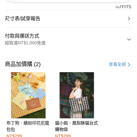
尺寸表/試穿報告
付款與運送方式
超取滿NT$1,000免運
付款方式
信用卡一次付款
商品加價購 (2)
查看全部
購物金
超商取貨付款
LINE Pay
街口支付
布丁狗．繽紛印花尼龍
貓小姐．鳳梨酥貓台式
運送方式
包包
購物袋
全家取貨付款
NT$299
NT$299