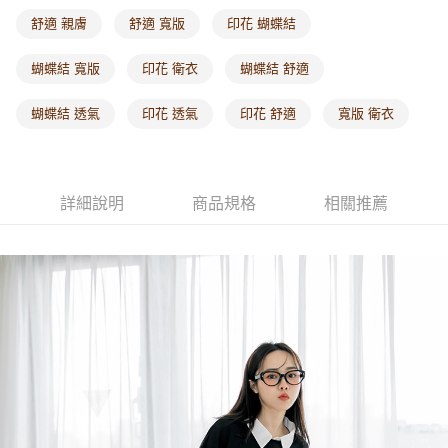
每筆NT$60，滿NT$1,000(含以上)免運費
舒適 親膚
舒適 寬版
印花 蝴蝶結
海外配送-港/澳/新/馬/泰國專屬
查看運費
蝴蝶結 寬版
印花 衛衣
蝴蝶結 舒適
海外配送-其他亞洲地區
查看運費
蝴蝶結 透氣
印花 透氣
印花 舒適
寬版 衛衣
海外配送-歐美地區
查看運費
詳細說明
商品規格
相關推薦