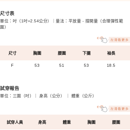
尺寸表
單位：吋（1吋=2.54公分）｜量法：平放量 - 撐開量（合理彈性範
圍）
尺寸
胸圍
腰圍
下擺
袖長
F
53
51
53
18.5
試穿報告
單位：三圍（吋）｜ 身高（公分） ｜ 體重（公斤）
試穿人員
身高
體重
胸圍
腰圍