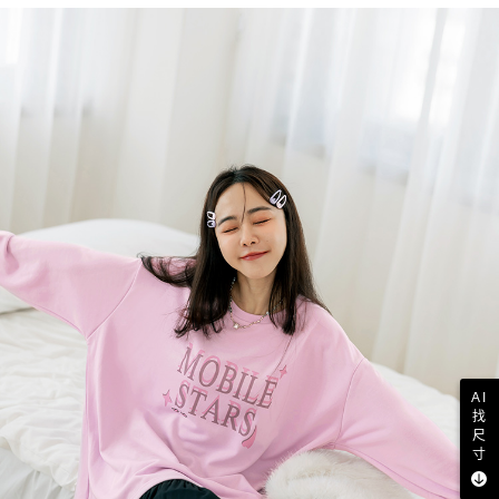
AI
找
尺
寸