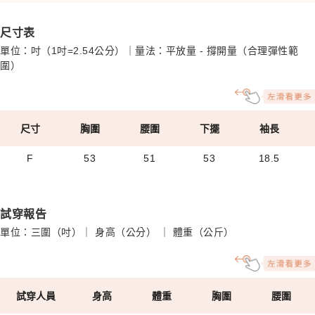
尺寸表
單位：吋（1吋=2.54公分）｜量法：平放量 - 撐開量（合理彈性範
圍）
尺寸
胸圍
腰圍
下擺
袖長
F
53
51
53
18.5
試穿報告
單位：三圍（吋）｜ 身高（公分） ｜ 體重（公斤）
試穿人員
身高
體重
胸圍
腰圍