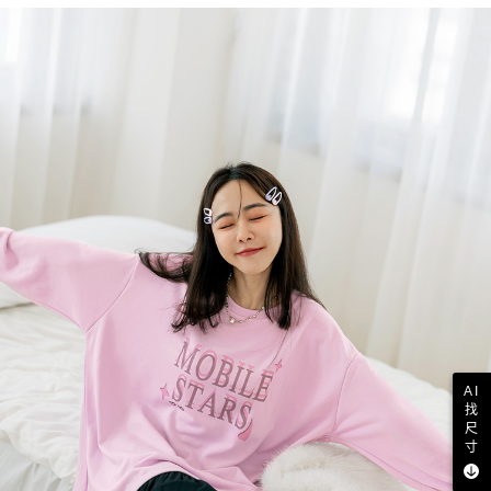
AI
找
尺
寸