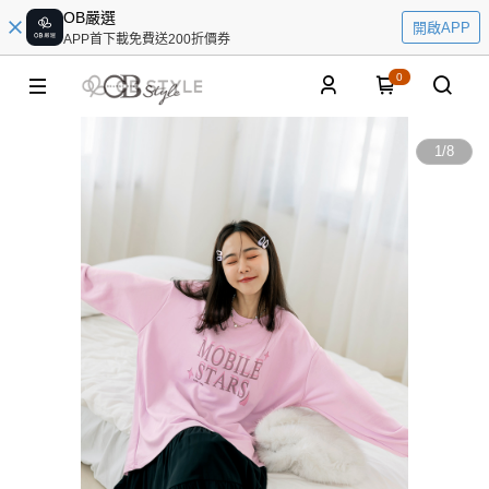
OB嚴選
開啟APP
APP首下載免費送200折價券
0
1
/
8