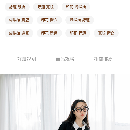
每筆NT$60，滿NT$1,000(含以上)免運費
舒適 親膚
舒適 寬版
印花 蝴蝶結
海外配送-港/澳/新/馬/泰國專屬
查看運費
蝴蝶結 寬版
印花 衛衣
蝴蝶結 舒適
海外配送-其他亞洲地區
查看運費
蝴蝶結 透氣
印花 透氣
印花 舒適
寬版 衛衣
海外配送-歐美地區
查看運費
詳細說明
商品規格
相關推薦