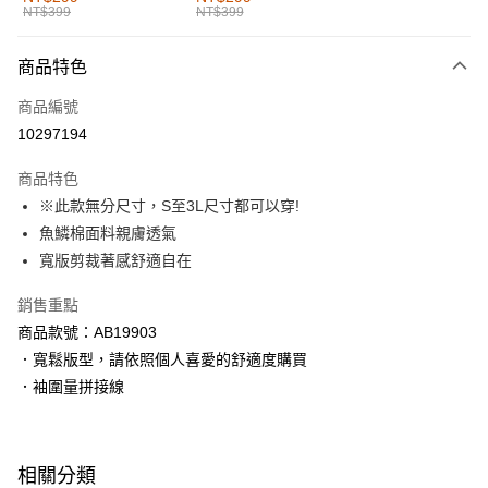
NT$399
NT$399
每筆NT$60，滿NT$1,000(含以上)免運費
付款後全家取貨
商品特色
每筆NT$60，滿NT$1,000(含以上)免運費
商品編號
萊爾富取貨付款
10297194
每筆NT$60，滿NT$1,000(含以上)免運費
商品特色
付款後萊爾富取貨
※此款無分尺寸，S至3L尺寸都可以穿!
每筆NT$60，滿NT$1,000(含以上)免運費
魚鱗棉面料親膚透氣
寬版剪裁著感舒適自在
7-11取貨付款
每筆NT$60，滿NT$1,000(含以上)免運費
銷售重點
商品款號：AB19903
付款後7-11取貨
．寬鬆版型，請依照個人喜愛的舒適度購買
每筆NT$60，滿NT$1,000(含以上)免運費
．袖圍量拼接線
宅配
每筆NT$120，滿NT$1,000(含以上)免運費
相關分類
付款後門市自取