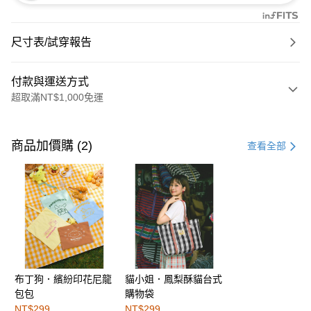
尺寸表/試穿報告
付款與運送方式
超取滿NT$1,000免運
付款方式
信用卡一次付款
商品加價購 (2)
查看全部
購物金
超商取貨付款
LINE Pay
街口支付
布丁狗．繽紛印花尼龍
貓小姐．鳳梨酥貓台式
運送方式
包包
購物袋
全家取貨付款
NT$299
NT$299