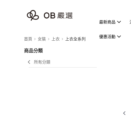
最新商品
優惠活動
首頁
女裝
上衣
上衣全系列
商品分類
所有分類