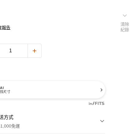
清除
穿報告
紀錄
AI
找尺寸
送方式
1,000免運