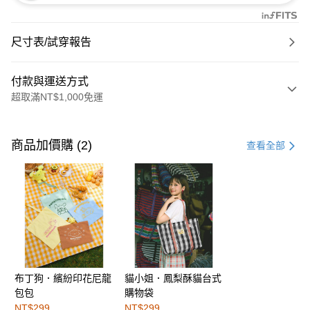
尺寸表/試穿報告
付款與運送方式
超取滿NT$1,000免運
付款方式
信用卡一次付款
商品加價購 (2)
查看全部
購物金
超商取貨付款
LINE Pay
街口支付
布丁狗．繽紛印花尼龍
貓小姐．鳳梨酥貓台式
運送方式
包包
購物袋
全家取貨付款
NT$299
NT$299