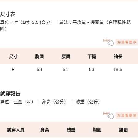
尺寸表
單位：吋（1吋=2.54公分）｜量法：平放量 - 撐開量（合理彈性範
圍）
尺寸
胸圍
腰圍
下擺
袖長
F
53
51
53
18.5
試穿報告
單位：三圍（吋）｜ 身高（公分） ｜ 體重（公斤）
試穿人員
身高
體重
胸圍
腰圍