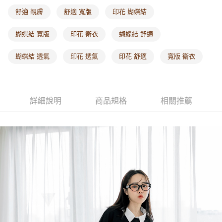
每筆NT$60，滿NT$1,000(含以上)免運費
舒適 親膚
舒適 寬版
印花 蝴蝶結
海外配送-港/澳/新/馬/泰國專屬
查看運費
蝴蝶結 寬版
印花 衛衣
蝴蝶結 舒適
海外配送-其他亞洲地區
查看運費
蝴蝶結 透氣
印花 透氣
印花 舒適
寬版 衛衣
海外配送-歐美地區
查看運費
詳細說明
商品規格
相關推薦