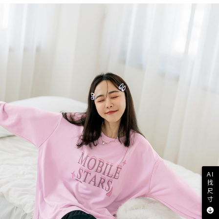
AI
找
尺
寸