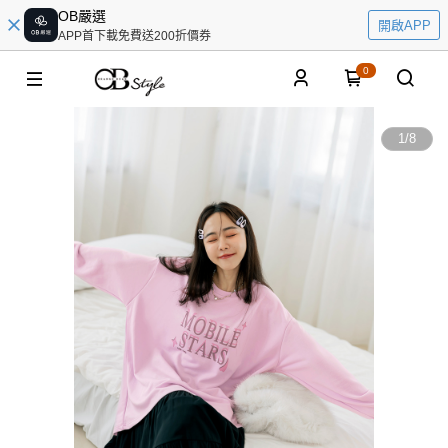
OB嚴選
開啟APP
APP首下載免費送200折價券
0
1
/
8