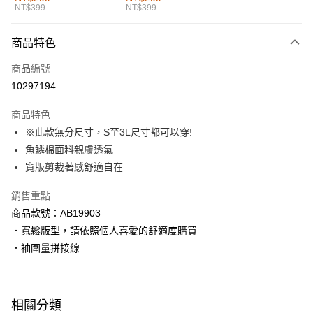
NT$399
NT$399
每筆NT$60，滿NT$1,000(含以上)免運費
付款後全家取貨
商品特色
每筆NT$60，滿NT$1,000(含以上)免運費
商品編號
萊爾富取貨付款
10297194
每筆NT$60，滿NT$1,000(含以上)免運費
商品特色
付款後萊爾富取貨
※此款無分尺寸，S至3L尺寸都可以穿!
每筆NT$60，滿NT$1,000(含以上)免運費
魚鱗棉面料親膚透氣
寬版剪裁著感舒適自在
7-11取貨付款
每筆NT$60，滿NT$1,000(含以上)免運費
銷售重點
商品款號：AB19903
付款後7-11取貨
．寬鬆版型，請依照個人喜愛的舒適度購買
每筆NT$60，滿NT$1,000(含以上)免運費
．袖圍量拼接線
宅配
每筆NT$120，滿NT$1,000(含以上)免運費
相關分類
付款後門市自取