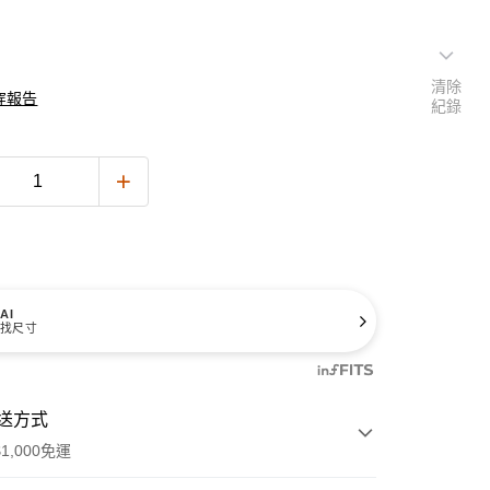
清除
穿報告
紀錄
AI
找尺寸
送方式
1,000免運