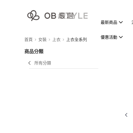
最新商品
優惠活動
首頁
女裝
上衣
上衣全系列
商品分類
所有分類