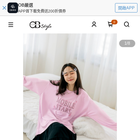
OB嚴選
開啟APP
APP首下載免費送200折價券
0
1
/
8