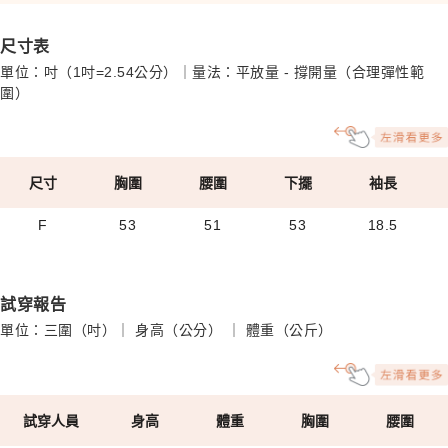
尺寸表
單位：吋（1吋=2.54公分）｜量法：平放量 - 撐開量（合理彈性範
圍）
尺寸
胸圍
腰圍
下擺
袖長
F
53
51
53
18.5
試穿報告
單位：三圍（吋）｜ 身高（公分） ｜ 體重（公斤）
試穿人員
身高
體重
胸圍
腰圍