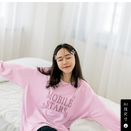
AI
找
尺
寸