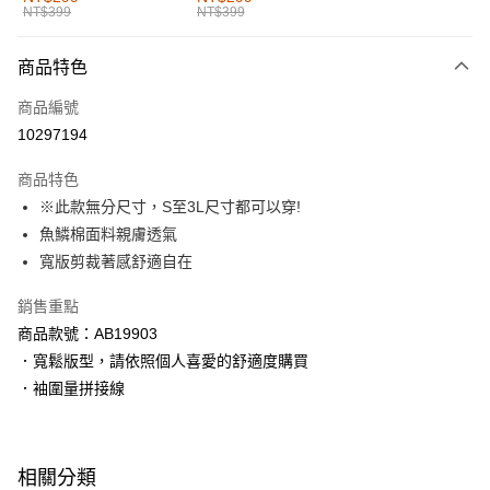
NT$399
NT$399
每筆NT$60，滿NT$1,000(含以上)免運費
付款後全家取貨
商品特色
每筆NT$60，滿NT$1,000(含以上)免運費
商品編號
萊爾富取貨付款
10297194
每筆NT$60，滿NT$1,000(含以上)免運費
商品特色
付款後萊爾富取貨
※此款無分尺寸，S至3L尺寸都可以穿!
每筆NT$60，滿NT$1,000(含以上)免運費
魚鱗棉面料親膚透氣
寬版剪裁著感舒適自在
7-11取貨付款
每筆NT$60，滿NT$1,000(含以上)免運費
銷售重點
商品款號：AB19903
付款後7-11取貨
．寬鬆版型，請依照個人喜愛的舒適度購買
每筆NT$60，滿NT$1,000(含以上)免運費
．袖圍量拼接線
宅配
每筆NT$120，滿NT$1,000(含以上)免運費
相關分類
付款後門市自取