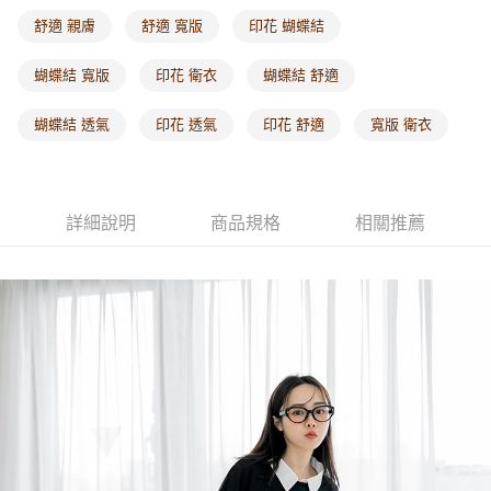
每筆NT$60，滿NT$1,000(含以上)免運費
舒適 親膚
舒適 寬版
印花 蝴蝶結
海外配送-港/澳/新/馬/泰國專屬
查看運費
蝴蝶結 寬版
印花 衛衣
蝴蝶結 舒適
海外配送-其他亞洲地區
查看運費
蝴蝶結 透氣
印花 透氣
印花 舒適
寬版 衛衣
海外配送-歐美地區
查看運費
詳細說明
商品規格
相關推薦