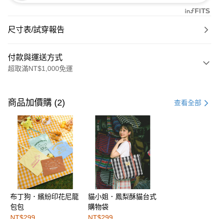
尺寸表/試穿報告
付款與運送方式
超取滿NT$1,000免運
付款方式
信用卡一次付款
商品加價購 (2)
查看全部
購物金
超商取貨付款
LINE Pay
街口支付
布丁狗．繽紛印花尼龍
貓小姐．鳳梨酥貓台式
運送方式
包包
購物袋
全家取貨付款
NT$299
NT$299