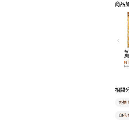
商品加
布
尼
NT
NT
相關
舒適 
印花 