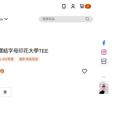
0
ox
蝶結字母印花大學TEE
1,000免運
國家/地區配送
99
黑