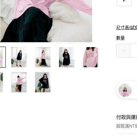
F
尺寸表/試
數量
付款與運
超取滿NT$