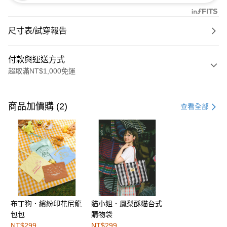
尺寸表/試穿報告
付款與運送方式
超取滿NT$1,000免運
付款方式
信用卡一次付款
商品加價購 (2)
查看全部
購物金
超商取貨付款
LINE Pay
街口支付
布丁狗．繽紛印花尼龍
貓小姐．鳳梨酥貓台式
運送方式
包包
購物袋
全家取貨付款
NT$299
NT$299