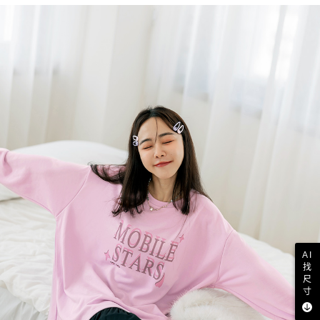
AI
找
尺
寸