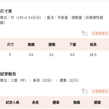
尺寸表
單位：吋（1吋=2.54公分）｜量法：平放量 - 撐開量（合理彈性範
圍）
尺寸
胸圍
腰圍
下擺
袖長
F
53
51
53
18.5
試穿報告
單位：三圍（吋）｜ 身高（公分） ｜ 體重（公斤）
試穿人員
身高
體重
胸圍
腰圍