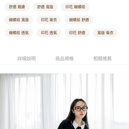
每筆NT$60，滿NT$1,000(含以上)免運費
舒適 親膚
舒適 寬版
印花 蝴蝶結
海外配送-港/澳/新/馬/泰國專屬
查看運費
蝴蝶結 寬版
印花 衛衣
蝴蝶結 舒適
海外配送-其他亞洲地區
查看運費
蝴蝶結 透氣
印花 透氣
印花 舒適
寬版 衛衣
海外配送-歐美地區
查看運費
詳細說明
商品規格
相關推薦