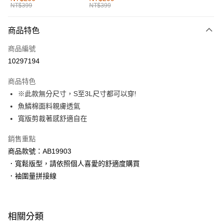
NT$399
NT$399
每筆NT$60，滿NT$1,000(含以上)免運費
付款後全家取貨
商品特色
每筆NT$60，滿NT$1,000(含以上)免運費
商品編號
萊爾富取貨付款
10297194
每筆NT$60，滿NT$1,000(含以上)免運費
商品特色
付款後萊爾富取貨
※此款無分尺寸，S至3L尺寸都可以穿!
每筆NT$60，滿NT$1,000(含以上)免運費
魚鱗棉面料親膚透氣
寬版剪裁著感舒適自在
7-11取貨付款
每筆NT$60，滿NT$1,000(含以上)免運費
銷售重點
商品款號：AB19903
付款後7-11取貨
．寬鬆版型，請依照個人喜愛的舒適度購買
每筆NT$60，滿NT$1,000(含以上)免運費
．袖圍量拼接線
宅配
每筆NT$120，滿NT$1,000(含以上)免運費
相關分類
付款後門市自取