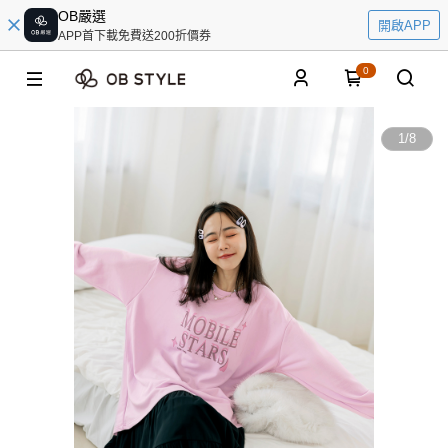
OB嚴選
開啟APP
APP首下載免費送200折價券
0
1
/
8