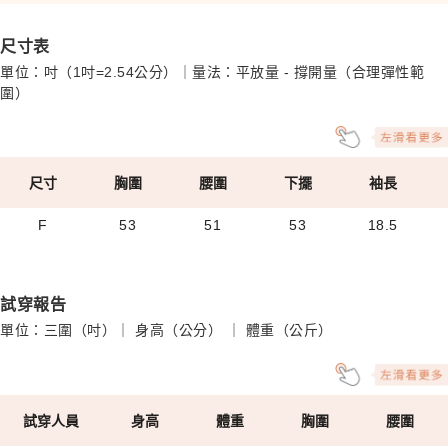
尺寸表
單位：吋（1吋=2.54公分）｜量法：平放量 - 撐開量（合理彈性範
圍）
尺寸
胸圍
腰圍
下擺
袖長
F
53
51
53
18.5
試穿報告
單位：三圍（吋）｜ 身高（公分） ｜ 體重（公斤）
試穿人員
身高
體重
胸圍
腰圍