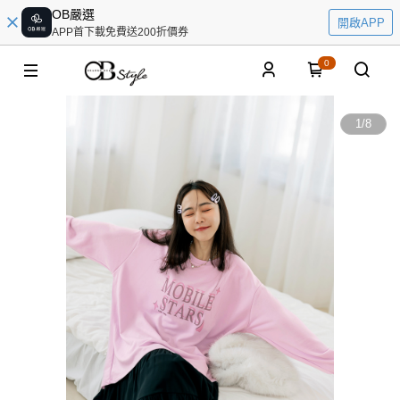
OB嚴選
開啟APP
APP首下載免費送200折價券
0
1
/
8