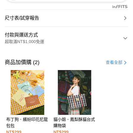
尺寸表/試穿報告
付款與運送方式
超取滿NT$1,000免運
付款方式
信用卡一次付款
商品加價購 (2)
查看全部
購物金
超商取貨付款
LINE Pay
街口支付
布丁狗．繽紛印花尼龍
貓小姐．鳳梨酥貓台式
運送方式
包包
購物袋
全家取貨付款
NT$299
NT$299