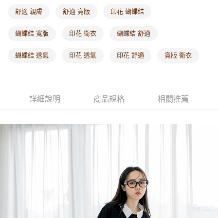
每筆NT$60，滿NT$1,000(含以上)免運費
舒適 親膚
舒適 寬版
印花 蝴蝶結
海外配送-港/澳/新/馬/泰國專屬
查看運費
蝴蝶結 寬版
印花 衛衣
蝴蝶結 舒適
海外配送-其他亞洲地區
查看運費
蝴蝶結 透氣
印花 透氣
印花 舒適
寬版 衛衣
海外配送-歐美地區
查看運費
詳細說明
商品規格
相關推薦