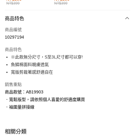
NT$399
NT$399
每筆NT$60，滿NT$1,000(含以上)免運費
付款後全家取貨
商品特色
每筆NT$60，滿NT$1,000(含以上)免運費
商品編號
萊爾富取貨付款
10297194
每筆NT$60，滿NT$1,000(含以上)免運費
商品特色
付款後萊爾富取貨
※此款無分尺寸，S至3L尺寸都可以穿!
每筆NT$60，滿NT$1,000(含以上)免運費
魚鱗棉面料親膚透氣
寬版剪裁著感舒適自在
7-11取貨付款
每筆NT$60，滿NT$1,000(含以上)免運費
銷售重點
商品款號：AB19903
付款後7-11取貨
．寬鬆版型，請依照個人喜愛的舒適度購買
每筆NT$60，滿NT$1,000(含以上)免運費
．袖圍量拼接線
宅配
每筆NT$120，滿NT$1,000(含以上)免運費
相關分類
付款後門市自取