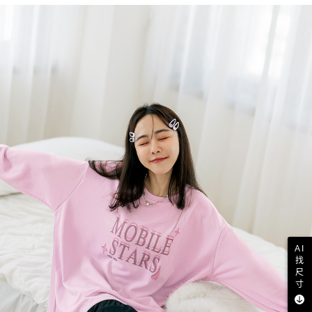
AI
找
尺
寸