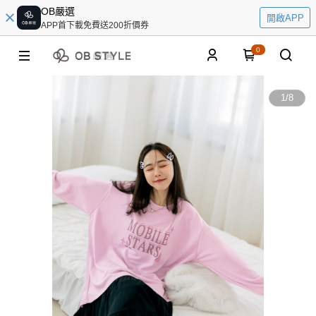
OB嚴選
開啟APP
APP首下載免費送200折價券
0
1
/
8