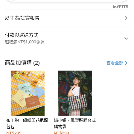
尺寸表/試穿報告
付款與運送方式
超取滿NT$1,000免運
付款方式
信用卡一次付款
商品加價購 (2)
查看全部
購物金
超商取貨付款
LINE Pay
街口支付
布丁狗．繽紛印花尼龍
貓小姐．鳳梨酥貓台式
運送方式
包包
購物袋
全家取貨付款
NT$299
NT$299