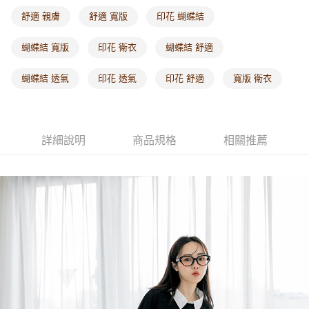
每筆NT$60，滿NT$1,000(含以上)免運費
舒適 親膚
舒適 寬版
印花 蝴蝶結
海外配送-港/澳/新/馬/泰國專屬
查看運費
蝴蝶結 寬版
印花 衛衣
蝴蝶結 舒適
海外配送-其他亞洲地區
查看運費
蝴蝶結 透氣
印花 透氣
印花 舒適
寬版 衛衣
海外配送-歐美地區
查看運費
詳細說明
商品規格
相關推薦