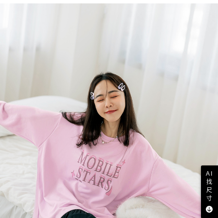
AI
找
尺
寸