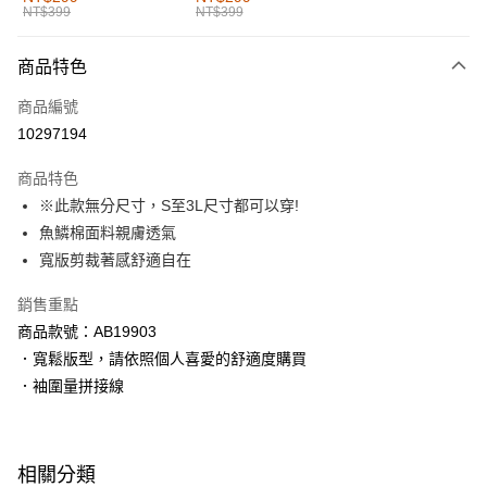
NT$399
NT$399
每筆NT$60，滿NT$1,000(含以上)免運費
付款後全家取貨
商品特色
每筆NT$60，滿NT$1,000(含以上)免運費
商品編號
萊爾富取貨付款
10297194
每筆NT$60，滿NT$1,000(含以上)免運費
商品特色
付款後萊爾富取貨
※此款無分尺寸，S至3L尺寸都可以穿!
每筆NT$60，滿NT$1,000(含以上)免運費
魚鱗棉面料親膚透氣
寬版剪裁著感舒適自在
7-11取貨付款
每筆NT$60，滿NT$1,000(含以上)免運費
銷售重點
商品款號：AB19903
付款後7-11取貨
．寬鬆版型，請依照個人喜愛的舒適度購買
每筆NT$60，滿NT$1,000(含以上)免運費
．袖圍量拼接線
宅配
每筆NT$120，滿NT$1,000(含以上)免運費
相關分類
付款後門市自取