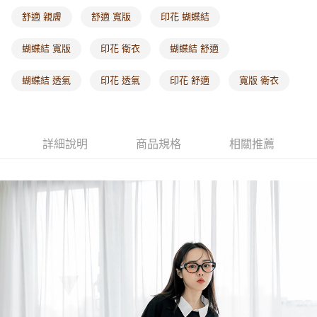
每筆NT$60，滿NT$1,000(含以上)免運費
舒適 親膚
舒適 寬版
印花 蝴蝶結
海外配送-港/澳/新/馬/泰國專屬
查看運費
蝴蝶結 寬版
印花 衛衣
蝴蝶結 舒適
海外配送-其他亞洲地區
查看運費
蝴蝶結 透氣
印花 透氣
印花 舒適
寬版 衛衣
海外配送-歐美地區
查看運費
詳細說明
商品規格
相關推薦