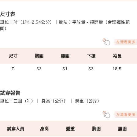
尺寸表
單位：吋（1吋=2.54公分）｜量法：平放量 - 撐開量（合理彈性範
圍）
尺寸
胸圍
腰圍
下擺
袖長
F
53
51
53
18.5
試穿報告
單位：三圍（吋）｜ 身高（公分） ｜ 體重（公斤）
試穿人員
身高
體重
胸圍
腰圍