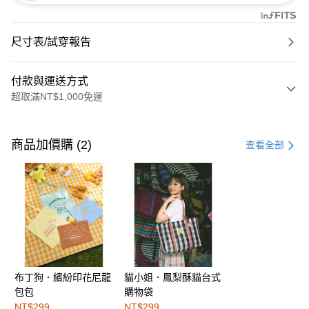
尺寸表/試穿報告
付款與運送方式
超取滿NT$1,000免運
付款方式
信用卡一次付款
商品加價購 (2)
查看全部
購物金
超商取貨付款
LINE Pay
街口支付
布丁狗．繽紛印花尼龍
貓小姐．鳳梨酥貓台式
運送方式
包包
購物袋
全家取貨付款
NT$299
NT$299