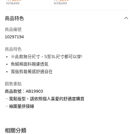
NT$399
NT$399
每筆NT$60，滿NT$1,000(含以上)免運費
付款後全家取貨
商品特色
每筆NT$60，滿NT$1,000(含以上)免運費
商品編號
萊爾富取貨付款
10297194
每筆NT$60，滿NT$1,000(含以上)免運費
商品特色
付款後萊爾富取貨
※此款無分尺寸，S至3L尺寸都可以穿!
每筆NT$60，滿NT$1,000(含以上)免運費
魚鱗棉面料親膚透氣
寬版剪裁著感舒適自在
7-11取貨付款
每筆NT$60，滿NT$1,000(含以上)免運費
銷售重點
商品款號：AB19903
付款後7-11取貨
．寬鬆版型，請依照個人喜愛的舒適度購買
每筆NT$60，滿NT$1,000(含以上)免運費
．袖圍量拼接線
宅配
每筆NT$120，滿NT$1,000(含以上)免運費
相關分類
付款後門市自取