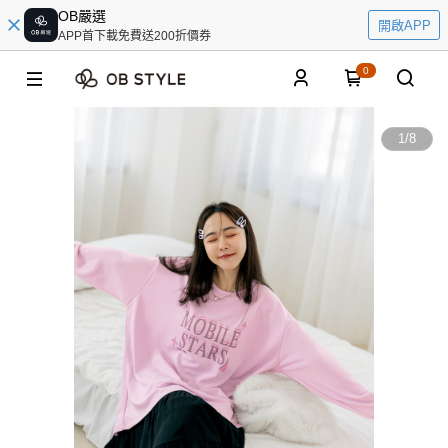
OB嚴選
開啟APP
APP首下載免費送200折價券
0
1
/
8