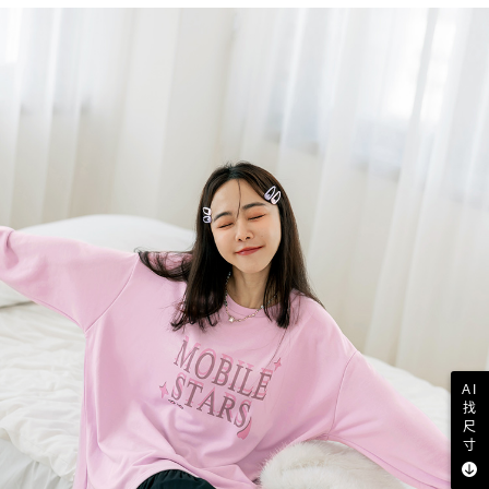
AI
找
尺
寸