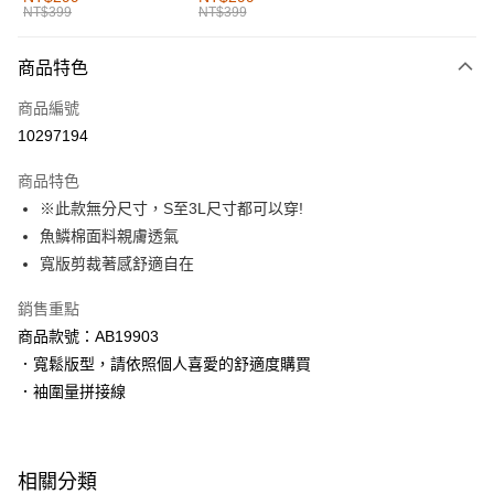
NT$399
NT$399
每筆NT$60，滿NT$1,000(含以上)免運費
付款後全家取貨
商品特色
每筆NT$60，滿NT$1,000(含以上)免運費
商品編號
萊爾富取貨付款
10297194
每筆NT$60，滿NT$1,000(含以上)免運費
商品特色
付款後萊爾富取貨
※此款無分尺寸，S至3L尺寸都可以穿!
每筆NT$60，滿NT$1,000(含以上)免運費
魚鱗棉面料親膚透氣
寬版剪裁著感舒適自在
7-11取貨付款
每筆NT$60，滿NT$1,000(含以上)免運費
銷售重點
商品款號：AB19903
付款後7-11取貨
．寬鬆版型，請依照個人喜愛的舒適度購買
每筆NT$60，滿NT$1,000(含以上)免運費
．袖圍量拼接線
宅配
每筆NT$120，滿NT$1,000(含以上)免運費
相關分類
付款後門市自取