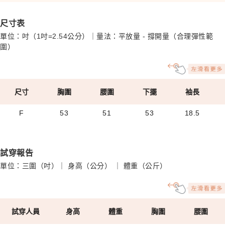
尺寸表
單位：吋（1吋=2.54公分）｜量法：平放量 - 撐開量（合理彈性範
圍）
尺寸
胸圍
腰圍
下擺
袖長
F
53
51
53
18.5
試穿報告
單位：三圍（吋）｜ 身高（公分） ｜ 體重（公斤）
試穿人員
身高
體重
胸圍
腰圍