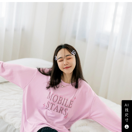
AI
找
尺
寸