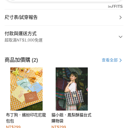
尺寸表/試穿報告
付款與運送方式
超取滿NT$1,000免運
付款方式
信用卡一次付款
商品加價購 (2)
查看全部
購物金
超商取貨付款
LINE Pay
街口支付
布丁狗．繽紛印花尼龍
貓小姐．鳳梨酥貓台式
運送方式
包包
購物袋
全家取貨付款
NT$299
NT$299