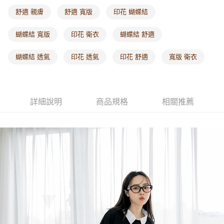
每筆NT$60，滿NT$1,000(含以上)免運費
舒適 親膚
舒適 寬版
印花 蝴蝶結
海外配送-港/澳/新/馬/泰國專屬
查看運費
蝴蝶結 寬版
印花 衛衣
蝴蝶結 舒適
海外配送-其他亞洲地區
查看運費
蝴蝶結 透氣
印花 透氣
印花 舒適
寬版 衛衣
海外配送-歐美地區
查看運費
詳細說明
商品規格
相關推薦