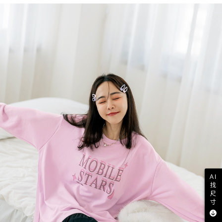
AI
找
尺
寸