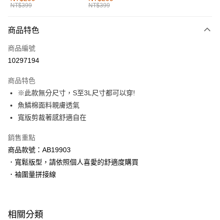
NT$399
NT$399
每筆NT$60，滿NT$1,000(含以上)免運費
付款後全家取貨
商品特色
每筆NT$60，滿NT$1,000(含以上)免運費
商品編號
萊爾富取貨付款
10297194
每筆NT$60，滿NT$1,000(含以上)免運費
商品特色
付款後萊爾富取貨
※此款無分尺寸，S至3L尺寸都可以穿!
每筆NT$60，滿NT$1,000(含以上)免運費
魚鱗棉面料親膚透氣
寬版剪裁著感舒適自在
7-11取貨付款
每筆NT$60，滿NT$1,000(含以上)免運費
銷售重點
商品款號：AB19903
付款後7-11取貨
．寬鬆版型，請依照個人喜愛的舒適度購買
每筆NT$60，滿NT$1,000(含以上)免運費
．袖圍量拼接線
宅配
每筆NT$120，滿NT$1,000(含以上)免運費
相關分類
付款後門市自取