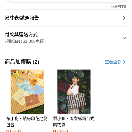
尺寸表/試穿報告
付款與運送方式
超取滿NT$1,000免運
付款方式
信用卡一次付款
商品加價購 (2)
查看全部
購物金
超商取貨付款
LINE Pay
街口支付
布丁狗．繽紛印花尼龍
貓小姐．鳳梨酥貓台式
運送方式
包包
購物袋
全家取貨付款
NT$299
NT$299