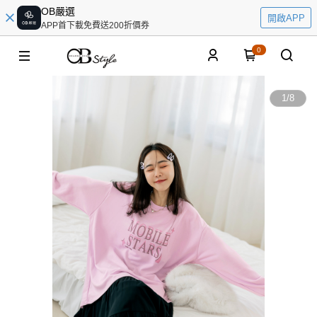
OB嚴選
開啟APP
APP首下載免費送200折價券
0
1
/
8