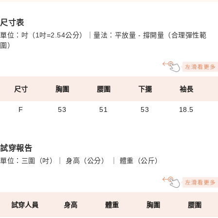
尺寸表
單位：吋（1吋=2.54公分）｜量法：平放量 - 撐開量（合理彈性範
圍）
尺寸
胸圍
腰圍
下擺
袖長
F
53
51
53
18.5
試穿報告
單位：三圍（吋）｜ 身高（公分） ｜ 體重（公斤）
試穿人員
身高
體重
胸圍
腰圍