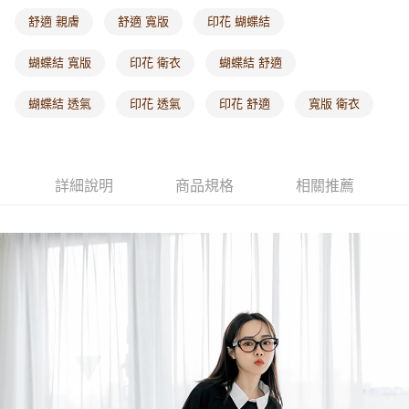
每筆NT$60，滿NT$1,000(含以上)免運費
舒適 親膚
舒適 寬版
印花 蝴蝶結
海外配送-港/澳/新/馬/泰國專屬
查看運費
蝴蝶結 寬版
印花 衛衣
蝴蝶結 舒適
海外配送-其他亞洲地區
查看運費
蝴蝶結 透氣
印花 透氣
印花 舒適
寬版 衛衣
海外配送-歐美地區
查看運費
詳細說明
商品規格
相關推薦