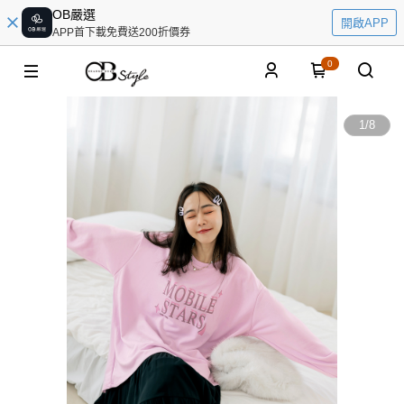
OB嚴選
開啟APP
APP首下載免費送200折價券
0
1
/
8