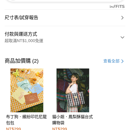
尺寸表/試穿報告
付款與運送方式
超取滿NT$1,000免運
付款方式
信用卡一次付款
商品加價購 (2)
查看全部
購物金
超商取貨付款
LINE Pay
街口支付
布丁狗．繽紛印花尼龍
貓小姐．鳳梨酥貓台式
運送方式
包包
購物袋
全家取貨付款
NT$299
NT$299