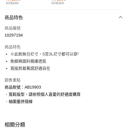
NT$399
NT$399
每筆NT$60，滿NT$1,000(含以上)免運費
付款後全家取貨
商品特色
每筆NT$60，滿NT$1,000(含以上)免運費
商品編號
萊爾富取貨付款
10297194
每筆NT$60，滿NT$1,000(含以上)免運費
商品特色
付款後萊爾富取貨
※此款無分尺寸，S至3L尺寸都可以穿!
每筆NT$60，滿NT$1,000(含以上)免運費
魚鱗棉面料親膚透氣
寬版剪裁著感舒適自在
7-11取貨付款
每筆NT$60，滿NT$1,000(含以上)免運費
銷售重點
商品款號：AB19903
付款後7-11取貨
．寬鬆版型，請依照個人喜愛的舒適度購買
每筆NT$60，滿NT$1,000(含以上)免運費
．袖圍量拼接線
宅配
每筆NT$120，滿NT$1,000(含以上)免運費
相關分類
付款後門市自取