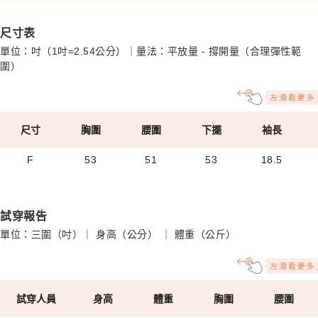
尺寸表
單位：吋（1吋=2.54公分）｜量法：平放量 - 撐開量（合理彈性範
圍）
尺寸
胸圍
腰圍
下擺
袖長
F
53
51
53
18.5
試穿報告
單位：三圍（吋）｜ 身高（公分） ｜ 體重（公斤）
試穿人員
身高
體重
胸圍
腰圍