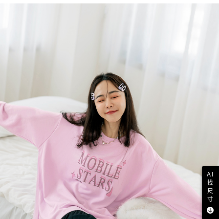
AI
找
尺
寸