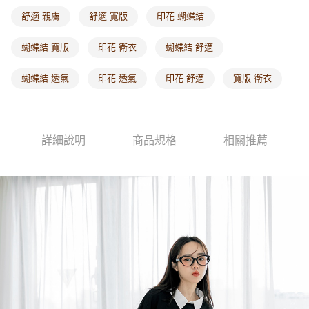
每筆NT$60，滿NT$1,000(含以上)免運費
舒適 親膚
舒適 寬版
印花 蝴蝶結
海外配送-港/澳/新/馬/泰國專屬
查看運費
蝴蝶結 寬版
印花 衛衣
蝴蝶結 舒適
海外配送-其他亞洲地區
查看運費
蝴蝶結 透氣
印花 透氣
印花 舒適
寬版 衛衣
海外配送-歐美地區
查看運費
詳細說明
商品規格
相關推薦