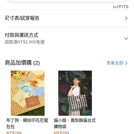
尺寸表/試穿報告
付款與運送方式
超取滿NT$1,000免運
付款方式
信用卡一次付款
商品加價購 (2)
查看全部
購物金
超商取貨付款
LINE Pay
街口支付
布丁狗．繽紛印花尼龍
貓小姐．鳳梨酥貓台式
運送方式
包包
購物袋
全家取貨付款
NT$299
NT$299