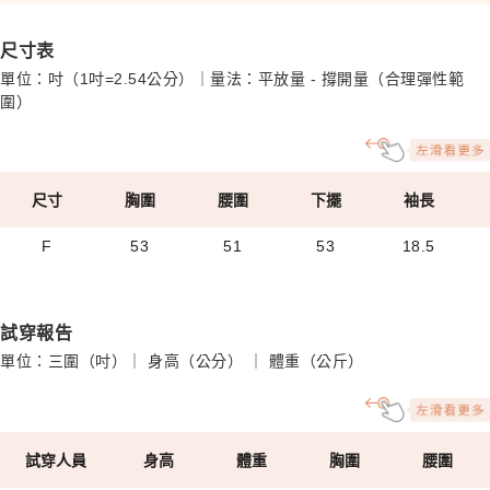
尺寸表
單位：吋（1吋=2.54公分）｜量法：平放量 - 撐開量（合理彈性範
圍）
尺寸
胸圍
腰圍
下擺
袖長
F
53
51
53
18.5
試穿報告
單位：三圍（吋）｜ 身高（公分） ｜ 體重（公斤）
試穿人員
身高
體重
胸圍
腰圍