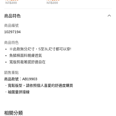
NT$399
NT$399
每筆NT$60，滿NT$1,000(含以上)免運費
付款後全家取貨
商品特色
每筆NT$60，滿NT$1,000(含以上)免運費
商品編號
萊爾富取貨付款
10297194
每筆NT$60，滿NT$1,000(含以上)免運費
商品特色
付款後萊爾富取貨
※此款無分尺寸，S至3L尺寸都可以穿!
每筆NT$60，滿NT$1,000(含以上)免運費
魚鱗棉面料親膚透氣
寬版剪裁著感舒適自在
7-11取貨付款
每筆NT$60，滿NT$1,000(含以上)免運費
銷售重點
商品款號：AB19903
付款後7-11取貨
．寬鬆版型，請依照個人喜愛的舒適度購買
每筆NT$60，滿NT$1,000(含以上)免運費
．袖圍量拼接線
宅配
每筆NT$120，滿NT$1,000(含以上)免運費
相關分類
付款後門市自取