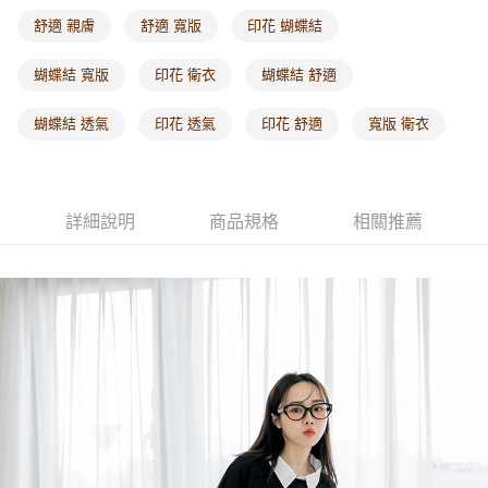
每筆NT$60，滿NT$1,000(含以上)免運費
舒適 親膚
舒適 寬版
印花 蝴蝶結
海外配送-港/澳/新/馬/泰國專屬
查看運費
蝴蝶結 寬版
印花 衛衣
蝴蝶結 舒適
海外配送-其他亞洲地區
查看運費
蝴蝶結 透氣
印花 透氣
印花 舒適
寬版 衛衣
海外配送-歐美地區
查看運費
詳細說明
商品規格
相關推薦