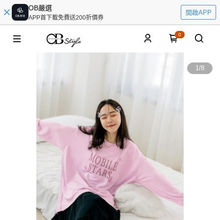
OB嚴選
開啟APP
APP首下載免費送200折價券
0
1
/
8