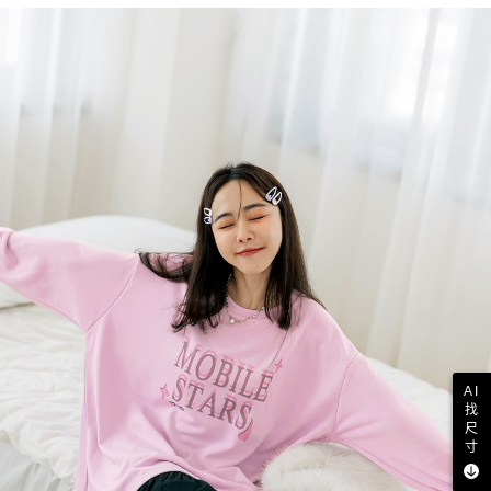
AI
找
尺
寸