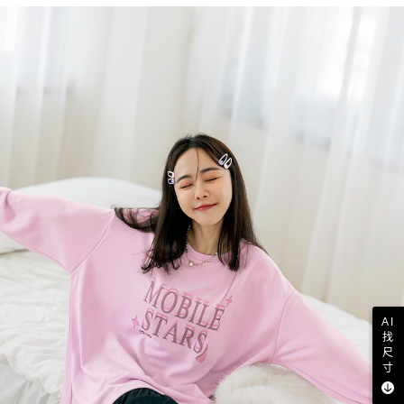
AI
找
尺
寸