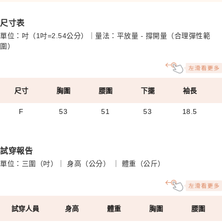
尺寸表
單位：吋（1吋=2.54公分）｜量法：平放量 - 撐開量（合理彈性範
圍）
尺寸
胸圍
腰圍
下擺
袖長
F
53
51
53
18.5
試穿報告
單位：三圍（吋）｜ 身高（公分） ｜ 體重（公斤）
試穿人員
身高
體重
胸圍
腰圍