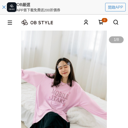
OB嚴選
開啟APP
APP首下載免費送200折價券
0
1
/
8