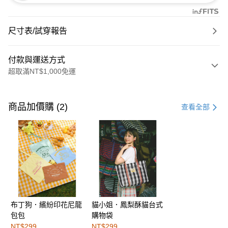
尺寸表/試穿報告
付款與運送方式
超取滿NT$1,000免運
付款方式
信用卡一次付款
商品加價購 (2)
查看全部
購物金
超商取貨付款
LINE Pay
街口支付
布丁狗．繽紛印花尼龍
貓小姐．鳳梨酥貓台式
運送方式
包包
購物袋
全家取貨付款
NT$299
NT$299