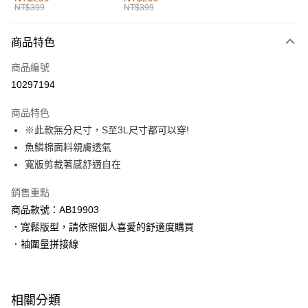
NT$399
NT$399
每筆NT$60，滿NT$1,000(含以上)免運費
付款後全家取貨
商品特色
每筆NT$60，滿NT$1,000(含以上)免運費
商品編號
萊爾富取貨付款
10297194
每筆NT$60，滿NT$1,000(含以上)免運費
商品特色
付款後萊爾富取貨
※此款無分尺寸，S至3L尺寸都可以穿!
每筆NT$60，滿NT$1,000(含以上)免運費
魚鱗棉面料親膚透氣
寬版剪裁著感舒適自在
7-11取貨付款
每筆NT$60，滿NT$1,000(含以上)免運費
銷售重點
商品款號：AB19903
付款後7-11取貨
．寬鬆版型，請依照個人喜愛的舒適度購買
每筆NT$60，滿NT$1,000(含以上)免運費
．袖圍量拼接線
宅配
每筆NT$120，滿NT$1,000(含以上)免運費
相關分類
付款後門市自取