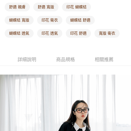
每筆NT$60，滿NT$1,000(含以上)免運費
舒適 親膚
舒適 寬版
印花 蝴蝶結
海外配送-港/澳/新/馬/泰國專屬
查看運費
蝴蝶結 寬版
印花 衛衣
蝴蝶結 舒適
海外配送-其他亞洲地區
查看運費
蝴蝶結 透氣
印花 透氣
印花 舒適
寬版 衛衣
海外配送-歐美地區
查看運費
詳細說明
商品規格
相關推薦