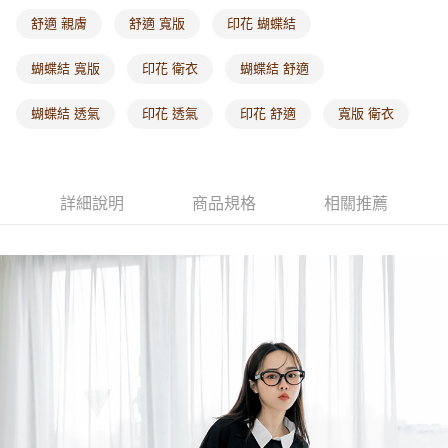
每筆NT$60，滿NT$1,000(含以上)免運費
舒適 親膚
舒適 寬版
印花 蝴蝶結
海外配送-港/澳/新/馬/泰國專屬
查看運費
蝴蝶結 寬版
印花 衛衣
蝴蝶結 舒適
海外配送-其他亞洲地區
查看運費
蝴蝶結 透氣
印花 透氣
印花 舒適
寬版 衛衣
海外配送-歐美地區
查看運費
詳細說明
商品規格
相關推薦