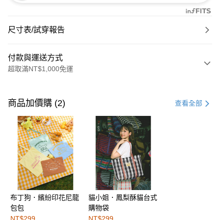
尺寸表/試穿報告
付款與運送方式
超取滿NT$1,000免運
付款方式
信用卡一次付款
商品加價購 (2)
查看全部
購物金
超商取貨付款
LINE Pay
街口支付
布丁狗．繽紛印花尼龍
貓小姐．鳳梨酥貓台式
運送方式
包包
購物袋
全家取貨付款
NT$299
NT$299