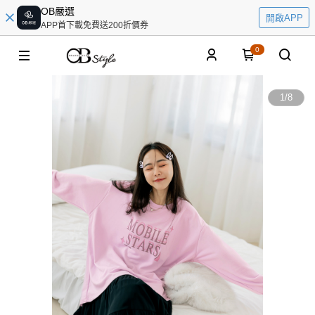
OB嚴選
開啟APP
APP首下載免費送200折價券
0
1
/
8