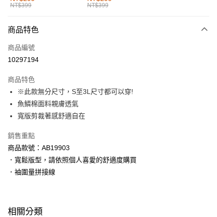
NT$399
NT$399
每筆NT$60，滿NT$1,000(含以上)免運費
付款後全家取貨
商品特色
每筆NT$60，滿NT$1,000(含以上)免運費
商品編號
萊爾富取貨付款
10297194
每筆NT$60，滿NT$1,000(含以上)免運費
商品特色
付款後萊爾富取貨
※此款無分尺寸，S至3L尺寸都可以穿!
每筆NT$60，滿NT$1,000(含以上)免運費
魚鱗棉面料親膚透氣
寬版剪裁著感舒適自在
7-11取貨付款
每筆NT$60，滿NT$1,000(含以上)免運費
銷售重點
商品款號：AB19903
付款後7-11取貨
．寬鬆版型，請依照個人喜愛的舒適度購買
每筆NT$60，滿NT$1,000(含以上)免運費
．袖圍量拼接線
宅配
每筆NT$120，滿NT$1,000(含以上)免運費
相關分類
付款後門市自取