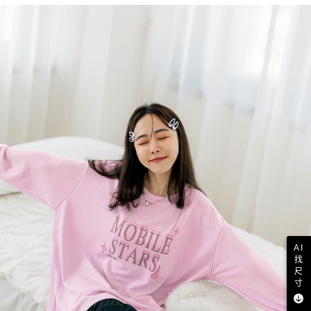
AI
找
尺
寸