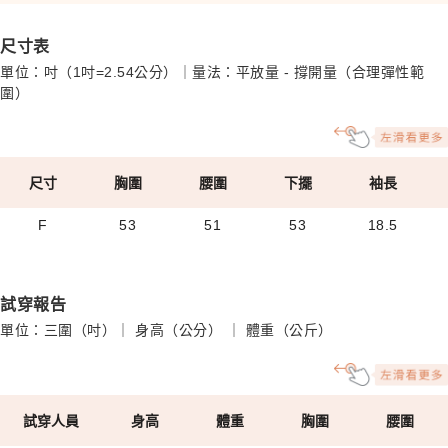
尺寸表
單位：吋（1吋=2.54公分）｜量法：平放量 - 撐開量（合理彈性範
圍）
尺寸
胸圍
腰圍
下擺
袖長
F
53
51
53
18.5
試穿報告
單位：三圍（吋）｜ 身高（公分） ｜ 體重（公斤）
試穿人員
身高
體重
胸圍
腰圍