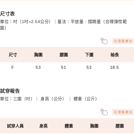
尺寸表
單位：吋（1吋=2.54公分）｜量法：平放量 - 撐開量（合理彈性範
圍）
尺寸
胸圍
腰圍
下擺
袖長
F
53
51
53
18.5
試穿報告
單位：三圍（吋）｜ 身高（公分） ｜ 體重（公斤）
試穿人員
身高
體重
胸圍
腰圍