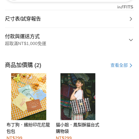
尺寸表/試穿報告
付款與運送方式
超取滿NT$1,000免運
付款方式
信用卡一次付款
商品加價購 (2)
查看全部
購物金
超商取貨付款
LINE Pay
街口支付
布丁狗．繽紛印花尼龍
貓小姐．鳳梨酥貓台式
運送方式
包包
購物袋
全家取貨付款
NT$299
NT$299