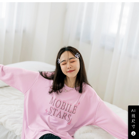
AI
找
尺
寸