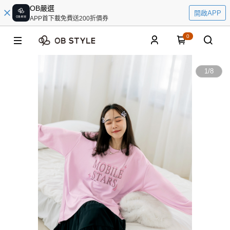
OB嚴選
開啟APP
APP首下載免費送200折價券
0
1
/
8