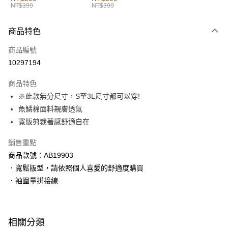
NT$399
NT$399
每筆NT$60，滿NT$1,000(含以上)免運費
付款後全家取貨
商品特色
每筆NT$60，滿NT$1,000(含以上)免運費
商品編號
萊爾富取貨付款
10297194
每筆NT$60，滿NT$1,000(含以上)免運費
商品特色
付款後萊爾富取貨
※此款無分尺寸，S至3L尺寸都可以穿!
每筆NT$60，滿NT$1,000(含以上)免運費
魚鱗棉面料親膚透氣
寬版剪裁著感舒適自在
7-11取貨付款
每筆NT$60，滿NT$1,000(含以上)免運費
銷售重點
商品款號：AB19903
付款後7-11取貨
．寬鬆版型，請依照個人喜愛的舒適度購買
每筆NT$60，滿NT$1,000(含以上)免運費
．袖圍量拼接線
宅配
每筆NT$120，滿NT$1,000(含以上)免運費
相關分類
付款後門市自取