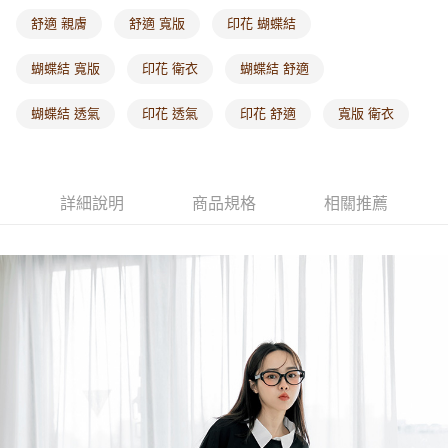
每筆NT$60，滿NT$1,000(含以上)免運費
舒適 親膚
舒適 寬版
印花 蝴蝶結
海外配送-港/澳/新/馬/泰國專屬
查看運費
蝴蝶結 寬版
印花 衛衣
蝴蝶結 舒適
海外配送-其他亞洲地區
查看運費
蝴蝶結 透氣
印花 透氣
印花 舒適
寬版 衛衣
海外配送-歐美地區
查看運費
詳細說明
商品規格
相關推薦