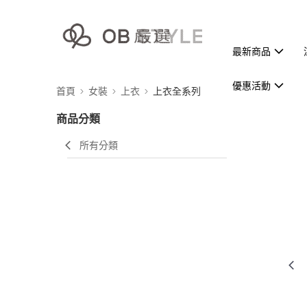
最新商品
優惠活動
首頁
女裝
上衣
上衣全系列
商品分類
所有分類