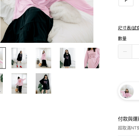
F
尺寸表/試
數量
付款與運
超取滿NT$